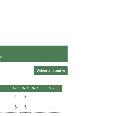
o
Volver al cuadro
Set 1
Set 2
Set 3
Obs
4
3
--
6
6
--