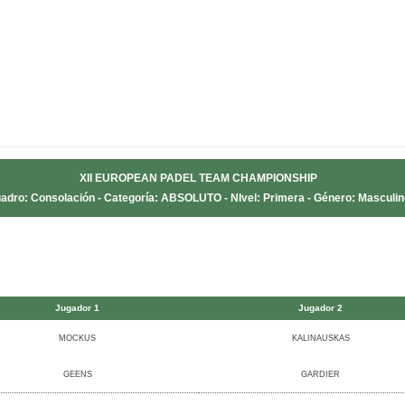
XII EUROPEAN PADEL TEAM CHAMPIONSHIP
adro: Consolación - Categoría: ABSOLUTO - NIvel: Primera - Género: Masculin
Jugador 1
Jugador 2
MOCKUS
KALINAUSKAS
GEENS
GARDIER