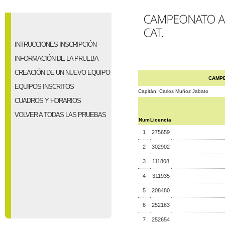
INTRUCCIONES INSCRIPCIÓN
INFORMACIÓN DE LA PRUEBA
CREACIÓN DE UN NUEVO EQUIPO
CAMPE
EQUIPOS INSCRITOS
Capitán: Carlos Muñoz Jabato
CUADROS Y HORARIOS
VOLVER A TODAS LAS PRUEBAS
Num
Licencia
1
275659
2
302902
3
111808
4
311935
5
208480
6
252163
7
252654