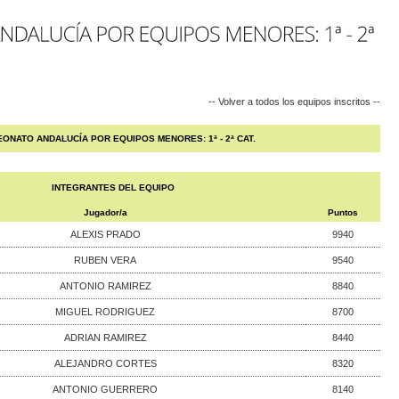
-- Volver a todos los equipos inscritos --
ONATO ANDALUCÍA POR EQUIPOS MENORES: 1ª - 2ª CAT.
INTEGRANTES DEL EQUIPO
Jugador/a
Puntos
ALEXIS PRADO
9940
RUBEN VERA
9540
ANTONIO RAMIREZ
8840
MIGUEL RODRIGUEZ
8700
ADRIAN RAMIREZ
8440
ALEJANDRO CORTES
8320
ANTONIO GUERRERO
8140