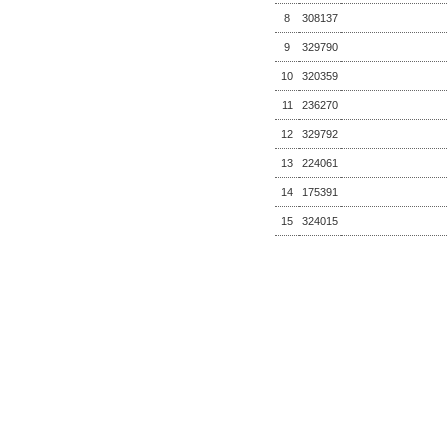
8
308137
9
329790
10
320359
11
236270
12
329792
13
224061
14
175391
15
324015