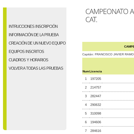
INTRUCCIONES INSCRIPCIÓN
INFORMACIÓN DE LA PRUEBA
CREACIÓN DE UN NUEVO EQUIPO
CAMPE
EQUIPOS INSCRITOS
Capitán: FRANCISCO JAVIER RAM
CUADROS Y HORARIOS
VOLVER A TODAS LAS PRUEBAS
Num
Licencia
1
197205
2
214757
3
282447
4
290632
5
310098
6
194606
7
284616