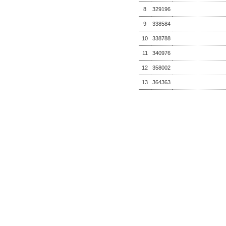
8
329196
9
338584
10
338788
11
340976
12
358002
13
364363