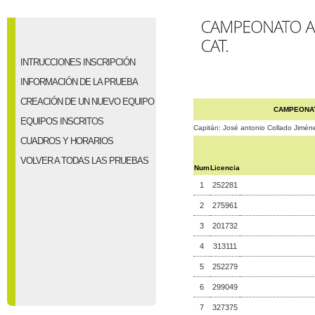
INTRUCCIONES INSCRIPCIÓN
INFORMACIÓN DE LA PRUEBA
CREACIÓN DE UN NUEVO EQUIPO
CAMPEONATO
EQUIPOS INSCRITOS
Capitán: José antonio Collado Jimén
CUADROS Y HORARIOS
VOLVER A TODAS LAS PRUEBAS
Num
Licencia
1
252281
2
275961
3
201732
4
313111
5
252279
6
299049
7
327375