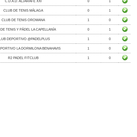
C.D.A.D. ALJARAFE XXI
0
1
CLUB DE TENIS MÁLAGA
0
1
CLUB DE TENIS OROMANA
1
0
DE TENIS Y PÁDEL LA CAPELLANÍA
0
1
LUB DEPORTIVO @PADELPLUS
1
0
EPORTIVO LA DORMILONA BENAHAVIS
1
0
R2 PADEL FITCLUB
1
0