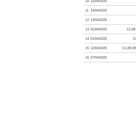
10
11/04/2025
11
14/04/2025
12
14/04/2025
13
01/04/2025
CLUB 
14
01/04/2025
C
15
12/04/2025
CLUB D
16
07/04/2025