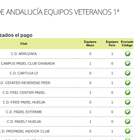
izados el pago
Equipos
Equipos
Enviado
Club
Masc
Fem
Código
C.D. ARRUZAFA
0
1
. CAMPUS PADEL CLUB GRANADA
1
0
C.D. CARTUJA 13
0
1
.D. CEFATED-REVEREND PEER
0
1
C.D. FEEL CENTER PADEL
1
0
C.D. FREE PADEL HUELVA
0
1
C.D. PÁDEL EXTREME
1
0
C.D. PADEL7 HUELVA
1
0
C.D. PROPADEL INDOOR CLUB
0
1