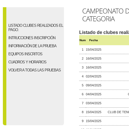
LISTADO CLUBES REALIZADOS EL
PAGO.
Listado de clubes real
INTRUCCIONES INSCRIPCIÓN
Num
Fecha
INFORMACIÓN DE LA PRUEBA
1
15/04/2025
EQUIPOS INSCRITOS
2
16/04/2025
CUADROS Y HORARIOS
3
16/04/2025
VOLVER A TODAS LAS PRUEBAS
4
02/04/2025
5
09/04/2025
6
04/04/2025
7
03/04/2025
8
15/04/2025
CLUB DE TEN
9
15/04/2025