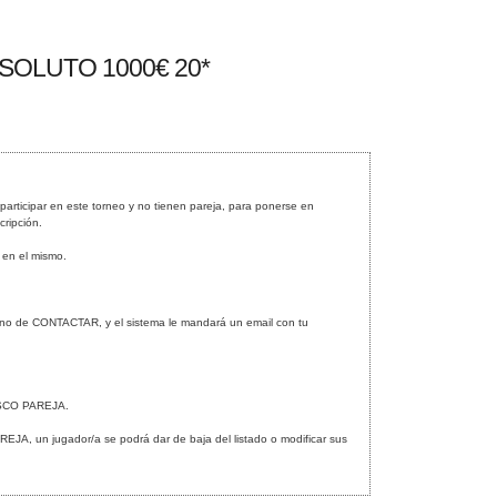
SOLUTO 1000€ 20*
rticipar en este torneo y no tienen pareja, para ponerse en
cripción.
n en el mismo.
icono de CONTACTAR, y el sistema le mandará un email con tu
 BUSCO PAREJA.
REJA, un jugador/a se podrá dar de baja del listado o modificar sus