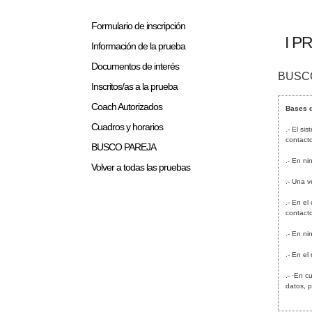
Formulario de inscripción
I P
Información de la prueba
Documentos de interés
BUSC
Inscritos/as a la prueba
Coach Autorizados
Bases d
Cuadros y horarios
.- El s
contacto
BUSCO PAREJA
.- En n
Volver a todas las pruebas
.- Una 
.- En el
contacto
.- En ni
.- En el
.- ·En c
datos, 