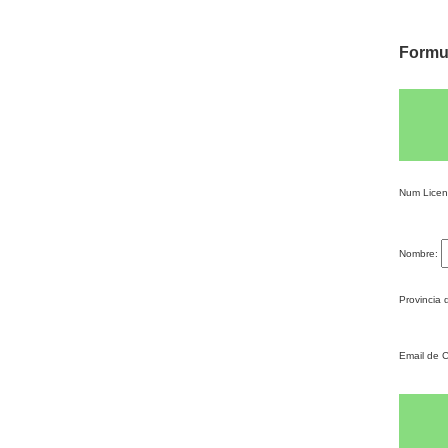
Formu
Num Licen
Nombre:
Provincia 
Email de 