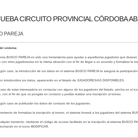
RUEBA CIRCUITO PROVINCIAL CÓRDOBA AB
O PAREJA
el sistema:
istema BUSCO PAREJA es sólo una herramienta para ayudar a aquellos/as jugadores que desean pa
 con otros jugadores/as en la misma situación con el fin de llegar a un acuerdo y formalizar la ins
ingún caso, la introducción de tus datos en el sistema BUSCO PAREJA te asegura la participació
vez introducidos tus datos, aparecerán en el listado de JUGADORES/AS DISPONIBLES.
 caso de estar interesado/a en contactar con alguno de los jugadores del listado, pincha en el 
, con el fin de que os pongáis en contacto y podáis realizar una inscripción al torneo.
ngún caso se publicarán los datos de contacto de los jugadores.
 momento de formalizar la inscripción al torneo, el sistema borrará a los jugadores del sistema
ualquier momento, mediante el código de acceso facilitado en la inscripción al sistema BUSCO PA
pinchando en el icono MODIFICAR.