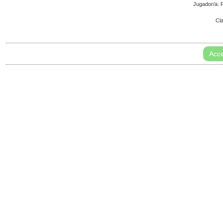
Jugador/a
Cl
Acce