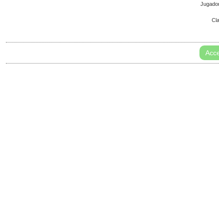
Jugado
Cl
Acce