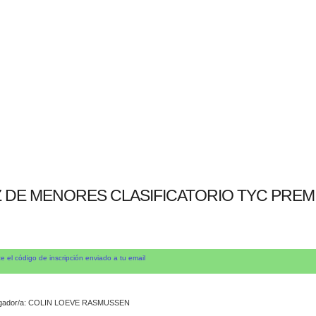
Z DE MENORES CLASIFICATORIO TYC PREM
e el código de inscripción enviado a tu email
gador/a: COLIN LOEVE RASMUSSEN