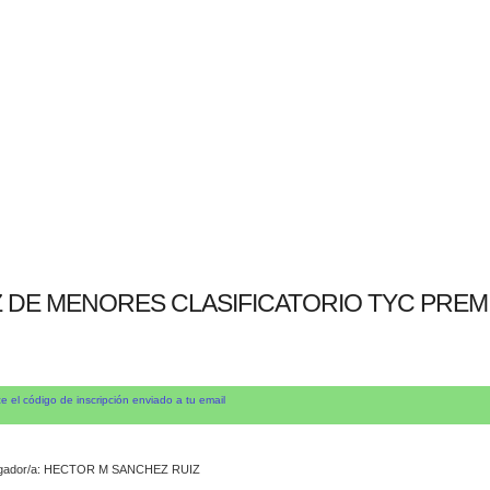
Z DE MENORES CLASIFICATORIO TYC PREM
e el código de inscripción enviado a tu email
gador/a: HECTOR M SANCHEZ RUIZ