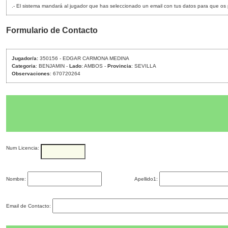
.- El sistema mandará al jugador que has seleccionado un email con tus datos para que os pon
Formulario de Contacto
Jugador/a:
350156 - EDGAR CARMONA MEDINA
Categoria
: BENJAMIN -
Lado
: AMBOS -
Provincia
: SEVILLA
Observaciones
: 670720264
Num Licencia:
Nombre:
Apellido1:
Email de Contacto: