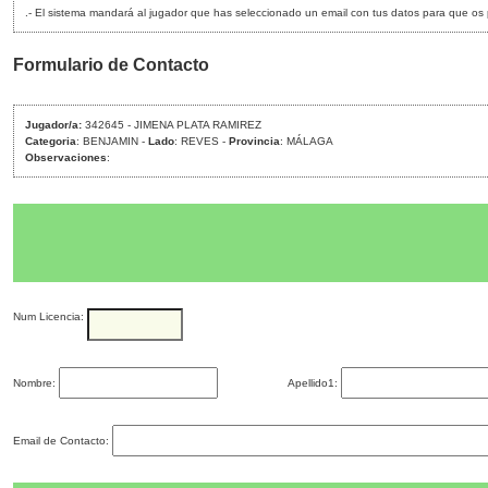
.- El sistema mandará al jugador que has seleccionado un email con tus datos para que os pon
Formulario de Contacto
Jugador/a:
342645 - JIMENA PLATA RAMIREZ
Categoria
: BENJAMIN -
Lado
: REVES -
Provincia
: MÁLAGA
Observaciones
:
Num Licencia:
Nombre:
Apellido1:
Email de Contacto: