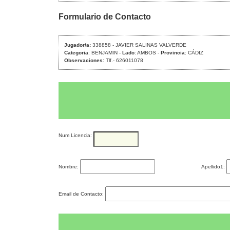
Formulario de Contacto
Jugador/a:
338858 - JAVIER SALINAS VALVERDE
Categoria
: BENJAMIN -
Lado
: AMBOS -
Provincia
: CÁDIZ
Observaciones
: Tlf.- 626011078
Num Licencia:
Nombre:
Apellido1:
Email de Contacto: