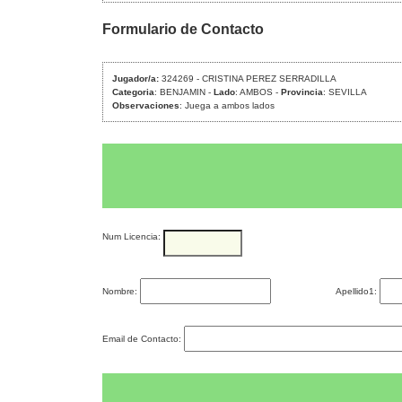
Formulario de Contacto
Jugador/a:
324269 - CRISTINA PEREZ SERRADILLA
Categoria
: BENJAMIN -
Lado
: AMBOS -
Provincia
: SEVILLA
Observaciones
: Juega a ambos lados
Num Licencia:
Nombre:
Apellido1:
Email de Contacto: