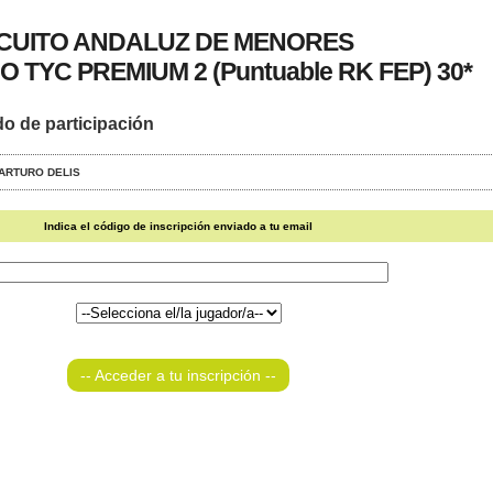
RCUITO ANDALUZ DE MENORES
 TYC PREMIUM 2 (Puntuable RK FEP) 30*
do de participación
- ARTURO DELIS
Indica el código de inscripción enviado a tu email
-- Acceder a tu inscripción --