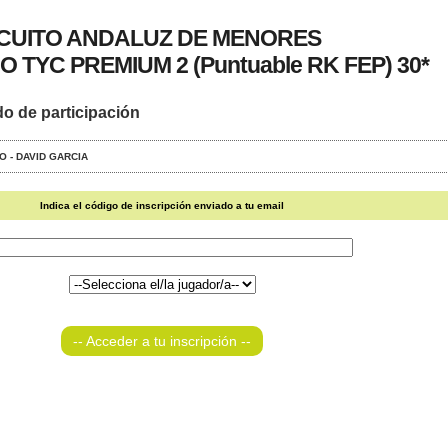
RCUITO ANDALUZ DE MENORES
 TYC PREMIUM 2 (Puntuable RK FEP) 30*
do de participación
O - DAVID GARCIA
Indica el código de inscripción enviado a tu email
-- Acceder a tu inscripción --