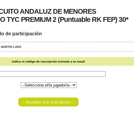
RCUITO ANDALUZ DE MENORES
 TYC PREMIUM 2 (Puntuable RK FEP) 30*
do de participación
 - MARTIN LARA
Indica el código de inscripción enviado a tu email
-- Acceder a tu inscripción --