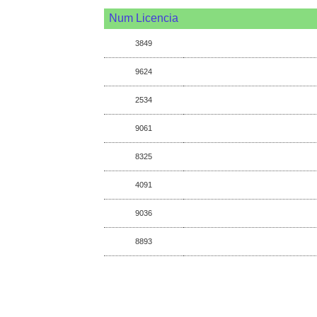
Num Licencia
3849
9624
2534
9061
8325
4091
9036
8893