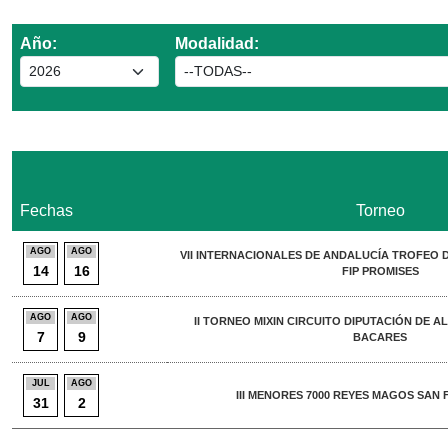
Año:
Modalidad:
Fechas
Torneo
AGO
AGO
VII INTERNACIONALES DE ANDALUCÍA TROFEO 
14
16
FIP PROMISES
AGO
AGO
II TORNEO MIXIN CIRCUITO DIPUTACIÓN DE 
7
9
BACARES
JUL
AGO
III MENORES 7000 REYES MAGOS SAN 
31
2