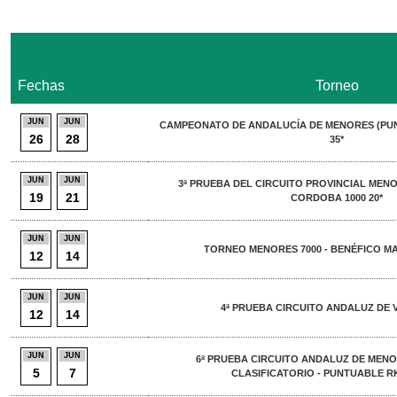
Fechas
Torneo
JUN
JUN
CAMPEONATO DE ANDALUCÍA DE MENORES (PU
26
28
35*
JUN
JUN
3ª PRUEBA DEL CIRCUITO PROVINCIAL MEN
19
21
CORDOBA 1000 20*
JUN
JUN
TORNEO MENORES 7000 - BENÉFICO M
12
14
JUN
JUN
4ª PRUEBA CIRCUITO ANDALUZ DE
12
14
JUN
JUN
6ª PRUEBA CIRCUITO ANDALUZ DE MENO
5
7
CLASIFICATORIO - PUNTUABLE RK