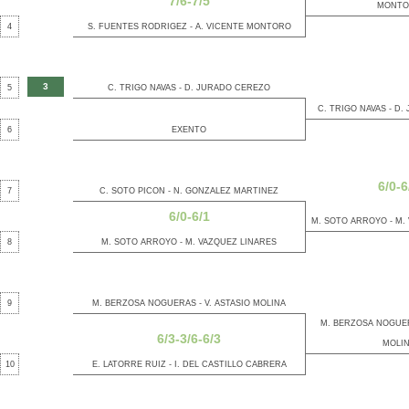
7/6-7/5
MONTO
4
S. FUENTES RODRIGEZ - A. VICENTE MONTORO
3
5
C. TRIGO NAVAS - D. JURADO CEREZO
C. TRIGO NAVAS - D
6
EXENTO
6/0-6
7
C. SOTO PICON - N. GONZALEZ MARTINEZ
6/0-6/1
M. SOTO ARROYO - M.
8
M. SOTO ARROYO - M. VAZQUEZ LINARES
9
M. BERZOSA NOGUERAS - V. ASTASIO MOLINA
M. BERZOSA NOGUERA
6/3-3/6-6/3
MOLI
10
E. LATORRE RUIZ - I. DEL CASTILLO CABRERA