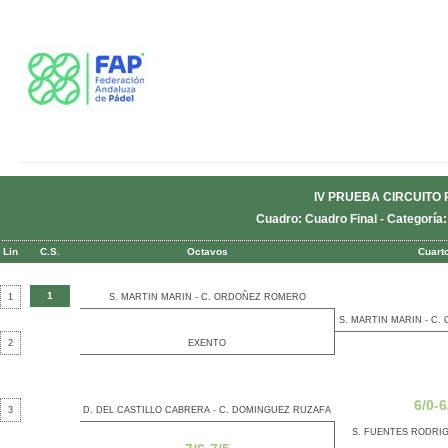
IV PRUEBA CIRCUITO 
Cuadro: Cuadro Final - Categoría
Lin
C.S.
Octavos
Cuart
1
1
S. MARTIN MARIN - C. ORDOÑEZ ROMERO
S. MARTIN MARIN - C
2
EXENTO
6/0-6
3
D. DEL CASTILLO CABRERA - C. DOMINGUEZ RUZAFA
S. FUENTES RODRIGE