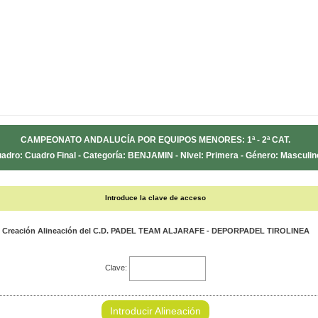
CAMPEONATO ANDALUCÍA POR EQUIPOS MENORES: 1ª - 2ª CAT.
adro: Cuadro Final - Categoría: BENJAMIN - NIvel: Primera - Género: Masculin
Introduce la clave de acceso
Creación Alineación del C.D. PADEL TEAM ALJARAFE - DEPORPADEL TIROLINEA
Clave:
Introducir Alineación