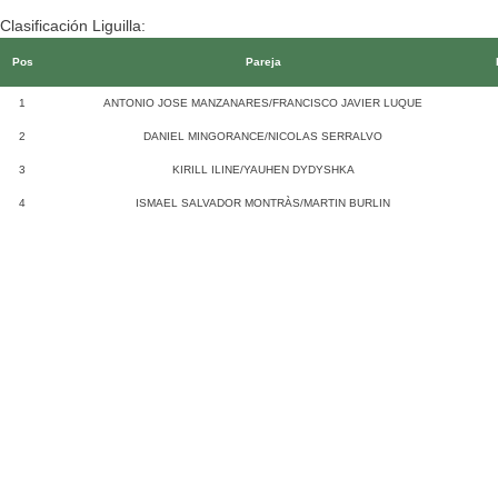
Clasificación Liguilla:
Pos
Pareja
1
ANTONIO JOSE MANZANARES/FRANCISCO JAVIER LUQUE
2
DANIEL MINGORANCE/NICOLAS SERRALVO
3
KIRILL ILINE/YAUHEN DYDYSHKA
4
ISMAEL SALVADOR MONTRÀS/MARTIN BURLIN