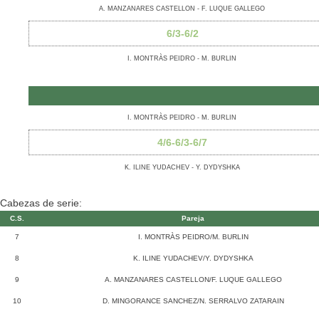
A. MANZANARES CASTELLON - F. LUQUE GALLEGO
6/3-6/2
I. MONTRÀS PEIDRO - M. BURLIN
I. MONTRÀS PEIDRO - M. BURLIN
4/6-6/3-6/7
K. ILINE YUDACHEV - Y. DYDYSHKA
Cabezas de serie:
C.S.
Pareja
7
I. MONTRÀS PEIDRO/M. BURLIN
8
K. ILINE YUDACHEV/Y. DYDYSHKA
9
A. MANZANARES CASTELLON/F. LUQUE GALLEGO
10
D. MINGORANCE SANCHEZ/N. SERRALVO ZATARAIN