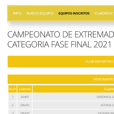
INFO
NUEVO EQUIPO
CUADROS 
EQUIPOS INSCRITOS
CLUB DEPORTIVO
INTEGRANTES
Num
Licencia
Jugado
1
34907
VERONICA 
2
216474
AITANA 
3
216475
YAJAIRA B