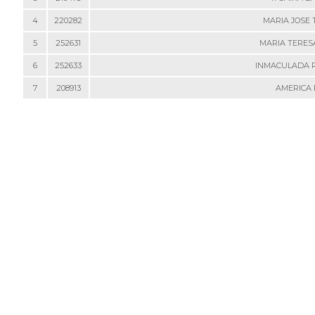
4
220282
MARIA JOSE 
5
252631
MARIA TERES
6
252633
INMACULADA 
7
208913
AMERICA 