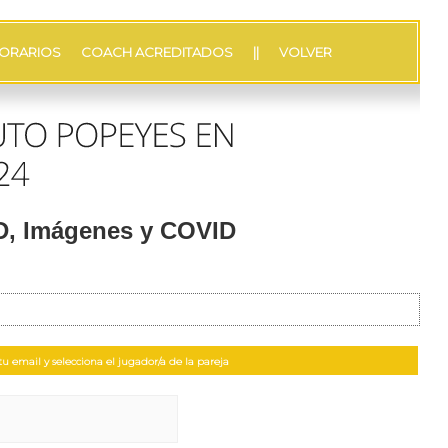
ORARIOS
COACH ACREDITADOS
||
VOLVER
PD, Imágenes y COVID
u email y selecciona el jugador/a de la pareja