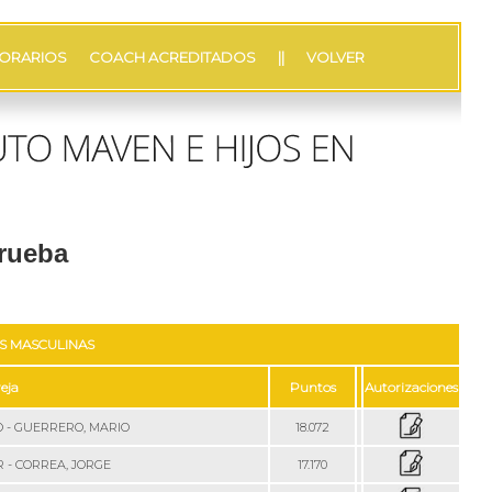
ORARIOS
COACH ACREDITADOS
||
VOLVER
prueba
S MASCULINAS
eja
Puntos
Autorizaciones
 - GUERRERO, MARIO
18.072
R - CORREA, JORGE
17.170