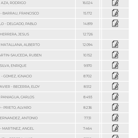
- AZA, RODRIGO
16.024
- BARRAU, FRANCISCO
15.172
O - DELGADO, PABLO
14.819
 HERRERA, JESUS
12.726
- MATALLANA, ALBERTO
12.094
ARTIN-SAUCEDA, RUBEN
10.152
 SILVA, ENRIQUE
9.970
 - GOMEZ, IGNACIO
8.702
AVIER - BECERRA, ELOY
8.512
 PANIAGUA, CARLOS
8.493
 - PRIETO, ALVARO
8.236
FERNANDEZ, ANTONIO
7.731
- MARTINEZ, ANGEL
7.464