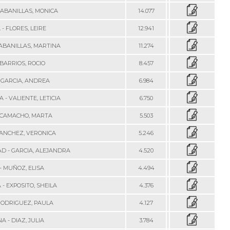
CABANILLAS, MONICA
14.077
- FLORES, LEIRE
12.941
ABANILLAS, MARTINA
11.274
 BARRIOS, ROCIO
8.457
 GARCIA, ANDREA
6.984
 - VALIENTE, LETICIA
6.750
 CAMACHO, MARTA
5.503
SANCHEZ, VERONICA
5.246
AD - GARCIA, ALEJANDRA
4.520
- MUÑOZ, ELISA
4.494
 - EXPOSITO, SHEILA
4.376
RODRIGUEZ, PAULA
4.127
A - DIAZ, JULIA
3.784