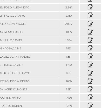
DEL POZO, ALEJANDRO
2.241
ONIFACIO, JUAN YU
2.130
 CERREJON, MIGUEL
2.064
- MORENO, DANIEL
1.895
 MURILLO, JAVIER
1.854
 - ROSA, JAIME
1.851
NZALEZ, JUAN MANUEL
1.851
 - TREJO, JAVIER
1.750
OLER, JOSE GUILLERMO
1.661
UDERO, JOSE ALBERTO
1.636
O - MORENO, MOISES
1.517
- GOMEZ, MARIO
1.436
- TORRES, RUBEN
1.049