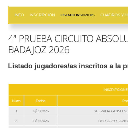
INFO
INSCRIPCIÓN
CUADROS Y H
LISTADO INSCRITOS
Listado jugadores/as inscritos a la 
INSCRIPCIONE
Num
Fecha
Par
1
19/05/2026
GUERRERO, ANSELMO
2
19/05/2026
DEL CACHO, JAVIE