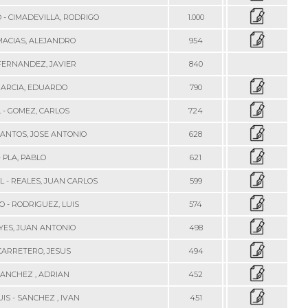
 - CIMADEVILLA, RODRIGO
1.000
MACIAS, ALEJANDRO
954
 FERNANDEZ, JAVIER
840
 GARCIA, EDUARDO
790
 - GOMEZ, CARLOS
724
RANTOS, JOSE ANTONIO
628
- PLA, PABLO
621
 - REALES, JUAN CARLOS
599
 - RODRIGUEZ, LUIS
574
EYES, JUAN ANTONIO
498
 CARRETERO, JESUS
494
SANCHEZ , ADRIAN
452
IS - SANCHEZ , IVAN
451