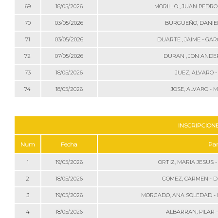
69
18/05/2026
MORILLO , JUAN PEDRO 
70
03/05/2026
BURGUEÑO, DANIEL
71
03/05/2026
DUARTE , JAIME - GAR
72
07/05/2026
DURAN , JON ANDER
73
18/05/2026
JUEZ, ALVARO -
74
18/05/2026
JOSE, ALVARO - 
INSCRIPCION
Num
Fecha
Par
1
19/05/2026
ORTIZ, MARIA JESUS 
2
18/05/2026
GOMEZ, CARMEN - D
3
19/05/2026
MORGADO, ANA SOLEDAD - 
4
18/05/2026
ALBARRAN, PILAR 