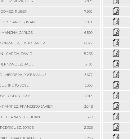
UEL - PERERA, LUIS
7.309
- GOMEZ, RUBEN
7.300
E LOS SANTOS, IVAN
7.071
- MANCHA, CARLOS
6.590
 GONZALEZ, JUSTO JAVIER
6.027
N - GARCIA, DAVID
5.233
 HERNANDEZ, RAUL
5.130
O - HERRERA, JOSE MANUEL
3.677
 GUERRERO, JOSE
3.360
SE - GODOY, JOSE
3.117
- RAMIREZ, FRANCISCO JAVIER
3.048
EL - HERNANDEZ, JUAN
2.370
 RODRIGUEZ, JORGE
2.326
IEL - CARO, JUAN LUIS
2.283