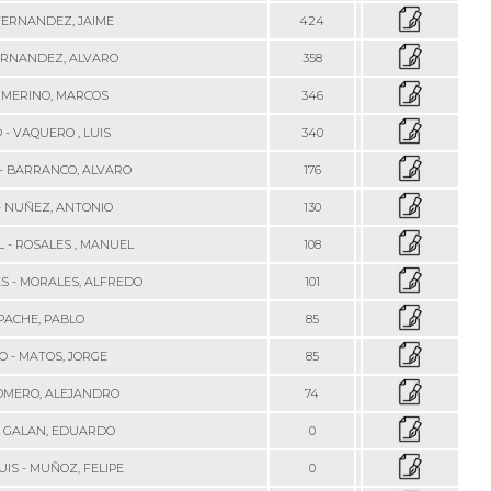
 FERNANDEZ, JAIME
424
FERNANDEZ, ALVARO
358
 MERINO, MARCOS
346
 - VAQUERO , LUIS
340
- BARRANCO, ALVARO
176
- NUÑEZ, ANTONIO
130
 - ROSALES , MANUEL
108
S - MORALES, ALFREDO
101
 PACHE, PABLO
85
O - MATOS, JORGE
85
ROMERO, ALEJANDRO
74
- GALAN, EDUARDO
0
IS - MUÑOZ, FELIPE
0