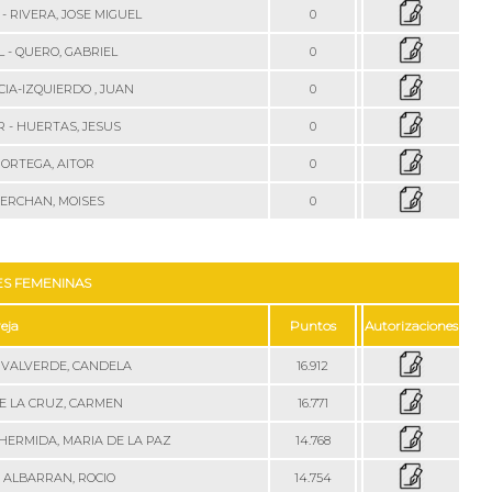
- RIVERA, JOSE MIGUEL
0
 - QUERO, GABRIEL
0
CIA-IZQUIERDO , JUAN
0
 - HUERTAS, JESUS
0
 ORTEGA, AITOR
0
MERCHAN, MOISES
0
ES FEMENINAS
eja
Puntos
Autorizaciones
- VALVERDE, CANDELA
16.912
E LA CRUZ, CARMEN
16.771
HERMIDA, MARIA DE LA PAZ
14.768
- ALBARRAN, ROCIO
14.754