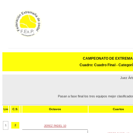
CAMPEONATO DE EXTREMADUR
Cuadro: Cuadro Final - Categor
Juez Árb
Pasan a fase final los tres equipos mejor clasifica
Lin
C.S.
Octavos
Cuartos
2
1
JEREZ PADEL 10