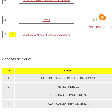
14
CLUB DE CAMPO CASINO DE BADAJOZ B
2/3
15
LETRA
CLUB DE CAMPO CASINO DE B
1
16
CLUB DE CAMPO CASINO DE BADAJOZ A
Cabezas de Serie:
C.S.
Equipo
1
CLUB DE CAMPO CASINO DE BADAJOZ A
2
JEREZ PADEL 10
3
SOCIEDAD HIPICA LEBRERA
4
C.D. PADELEXTREM OLIVENZA