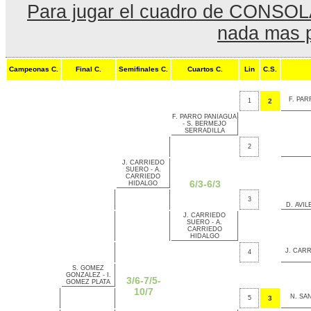
Para jugar el cuadro de CONSOLAC
nada mas pe
Campeonas C.
Final C.
Semifinales C.
Cuartos C.
Lin
C.S.
F. PAR
1
2
F. PARRO PANIAGUA
- S. BERMEJO
SERRADILLA
2
J. CARRIEDO
SUERO - A.
CARRIEDO
6/3-6/3
HIDALGO
3
D. AVI
J. CARRIEDO
SUERO - A.
CARRIEDO
HIDALGO
J. CAR
4
S. GOMEZ
GONZALEZ - I.
3/6-7/5-
GOMEZ PLATA
10/7
N. SA
5
3