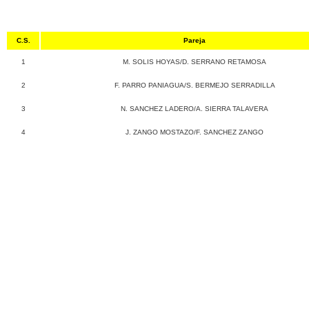
C.S.
Pareja
1
M. SOLIS HOYAS/D. SERRANO RETAMOSA
2
F. PARRO PANIAGUA/S. BERMEJO SERRADILLA
3
N. SANCHEZ LADERO/A. SIERRA TALAVERA
4
J. ZANGO MOSTAZO/F. SANCHEZ ZANGO