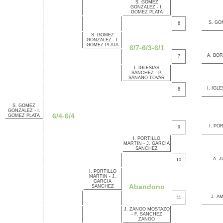
S. GOMEZ
GONZALEZ - I.
GOMEZ PLATA
S. GO
6
S. GOMEZ
GONZALEZ - I.
GOMEZ PLATA
6/7-6/3-6/1
A. BO
7
I. IGLESIAS
SANCHEZ - P.
SANANO TOVAR
I. IGL
8
S. GOMEZ
GONZALEZ - I.
6/4-6/4
GOMEZ PLATA
I. PO
9
I. PORTILLO
MARTIN - J. GARCIA
SANCHEZ
A. 
10
I. PORTILLO
MARTIN - J.
GARCIA
Abandono
SANCHEZ
J. A
11
J. ZANGO MOSTAZO
- F. SANCHEZ
ZANGO