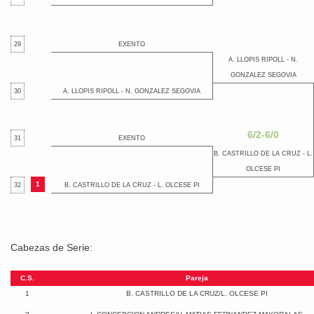
29
EXENTO
A. LLOPIS RIPOLL - N.
GONZALEZ SEGOVIA
30
A. LLOPIS RIPOLL - N. GONZALEZ SEGOVIA
6/2-6/0
31
EXENTO
B. CASTRILLO DE LA CRUZ - L.
OLCESE PI
1
32
B. CASTRILLO DE LA CRUZ - L. OLCESE PI
Cabezas de Serie:
C.S.
Pareja
1
B. CASTRILLO DE LA CRUZ/L. OLCESE PI