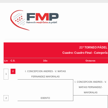
21º TORNEO PÁDEL
Cuadro: Cuadro Final - Categorí
Lin
C.S.
16s
Octavos
2
I. CONCEPCION ANDRES - V. MATIAS
1
FERNANDEZ-MAYORALAS
I. CONCEPCION ANDRES - V.
MATIAS FERNANDEZ-
MAYORALAS
2
EXENTO