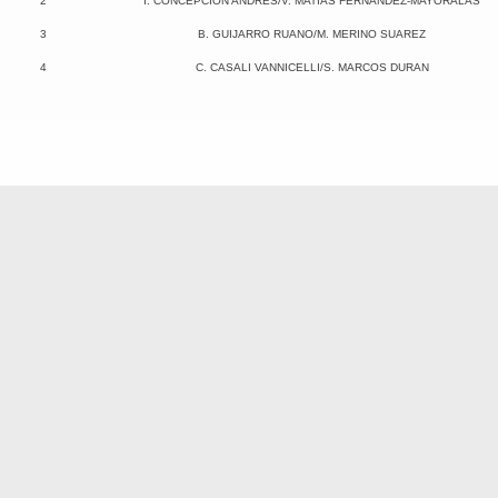
2
I. CONCEPCION ANDRES/V. MATIAS FERNANDEZ-MAYORALAS
3
B. GUIJARRO RUANO/M. MERINO SUAREZ
4
C. CASALI VANNICELLI/S. MARCOS DURAN