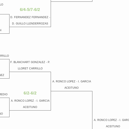
LO
6/4-5/7-6/2
D. FERNANDEZ FERNANDEZ -
D. GUILLO LLENDERROZAS
N
RRILLO
F. BLANCHART GONZALEZ - P.
LLORET CARRILLO
NEZ
A. RONCO LOPEZ - I. GARCIA
ACEITUNO
6/2-6/2
MEDIO
A. RONCO LOPEZ - I. GARCIA
ACEITUNO
NO
A. RONCO LOPEZ - I. GAR
ACEITUNO