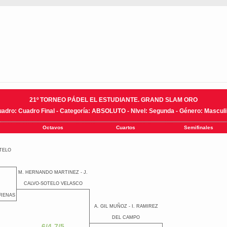
21º TORNEO PÁDEL EL ESTUDIANTE. GRAND SLAM ORO
adro: Cuadro Final - Categoría: ABSOLUTO - NIvel: Segunda - Género: Mascul
Octavos
Cuartos
Semifinales
TELO
M. HERNANDO MARTINEZ - J.
CALVO-SOTELO VELASCO
TRENAS
A. GIL MUÑOZ - I. RAMIREZ
DEL CAMPO
6/4-7/5