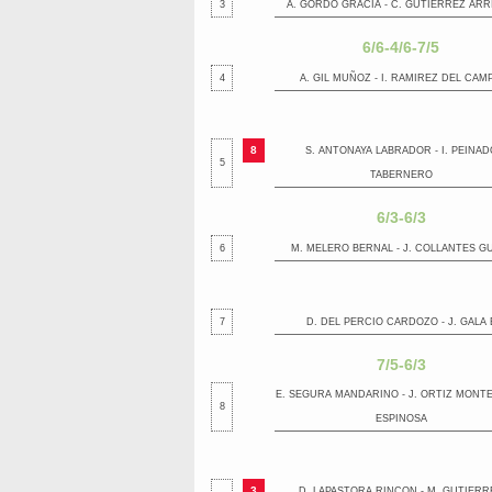
3
A. GORDO GRACIA - C. GUTIERREZ ARR
6/6-4/6-7/5
4
A. GIL MUÑOZ - I. RAMIREZ DEL CAM
8
S. ANTONAYA LABRADOR - I. PEINAD
5
TABERNERO
6/3-6/3
6
M. MELERO BERNAL - J. COLLANTES G
7
D. DEL PERCIO CARDOZO - J. GALA 
7/5-6/3
E. SEGURA MANDARINO - J. ORTIZ MONT
8
ESPINOSA
3
D. LAPASTORA RINCON - M. GUTIERR