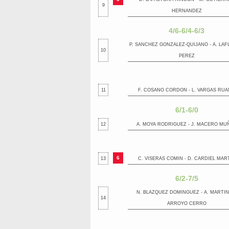
9
HERNANDEZ
4/6-6/4-6/3
P. SANCHEZ GONZALEZ-QUIJANO - A. LA
10
PEREZ
11
F. COSANO CORDON - L. VARGAS RU
6/1-6/0
12
A. MOYA RODRIGUEZ - J. MACERO MU
6
13
C. VISERAS COMIN - D. CARDIEL MAR
6/2-7/5
N. BLAZQUEZ DOMINGUEZ - A. MARTIN
14
ARROYO CERRO