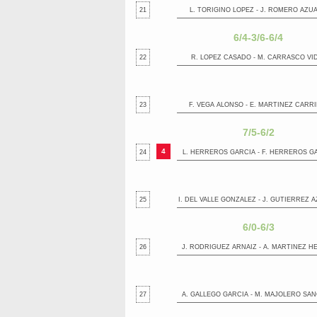
21
L. TORIGINO LOPEZ - J. ROMERO AZU
6/4-3/6-6/4
22
R. LOPEZ CASADO - M. CARRASCO VI
23
F. VEGA ALONSO - E. MARTINEZ CARRI
7/5-6/2
4
24
L. HERREROS GARCIA - F. HERREROS G
25
I. DEL VALLE GONZALEZ - J. GUTIERREZ 
6/0-6/3
26
J. RODRIGUEZ ARNAIZ - A. MARTINEZ H
27
A. GALLEGO GARCIA - M. MAJOLERO SA