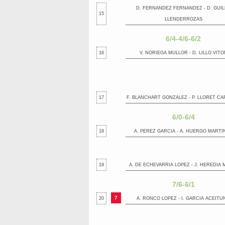
D. FERNANDEZ FERNANDEZ - D. GUIL
15
LLENDERROZAS
6/4-4/6-6/2
16
V. NORIEGA MULLOR - D. LILLO VITO
17
F. BLANCHART GONZALEZ - P. LLORET CA
6/0-6/4
18
A. PEREZ GARCIA - A. HUERGO MARTI
19
A. DE ECHEVARRIA LOPEZ - J. HEREDIA 
7/6-6/1
7
20
A. RONCO LOPEZ - I. GARCIA ACEITU