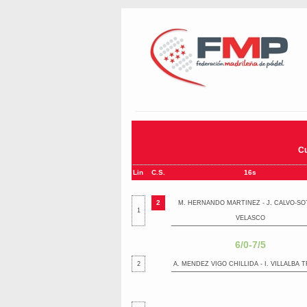
Cu
Lin
C.S.
16s
2
M. HERNANDO MARTINEZ - J. CALVO-SO
1
VELASCO
6/0-7/5
2
A. MENDEZ VIGO CHILLIDA - I. VILLALBA 