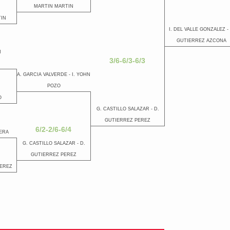
MARTIN MARTIN
TIN
I. DEL VALLE GONZALEZ - 
GUTIERREZ AZCONA
N
3/6-6/3-6/3
A. GARCIA VALVERDE - I. YOHN
POZO
O
G. CASTILLO SALAZAR - D.
GUTIERREZ PEREZ
6/2-2/6-6/4
RERA
G. CASTILLO SALAZAR - D.
GUTIERREZ PEREZ
PEREZ