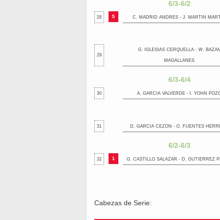
6/3-6/2
5
28
C. MADRID ANDRES - J. MARTIN MAR
G. IGLESIAS CERQUELLA - W. BAZA
29
MAGALLANES
6/3-6/4
30
A. GARCIA VALVERDE - I. YOHN POZ
31
D. GARCIA CEZON - O. FUENTES HER
6/2-6/3
1
32
G. CASTILLO SALAZAR - D. GUTIERREZ 
Cabezas de Serie: