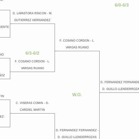
6/0-6/3
D. LAPASTORA RINCON - M.
GUTIERREZ HERNANDEZ
FUENTE
F. COSANO CORDON - L.
VARGAS RUANO
6/3-6/2
ANO
F. COSANO CORDON - L.
VARGAS RUANO
ÑOZ
D. FERNANDEZ FERNANDE
D. GUILLO LLENDERROZ
W.O.
TIN
C. VISERAS COMIN - D.
CARDIEL MARTIN
EZ-
D. FERNANDEZ FERNANDEZ -
D. GUILLO LLENDERROZAS