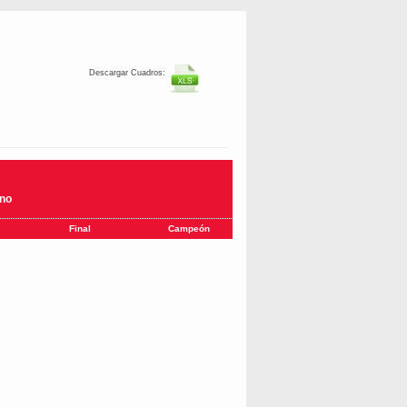
Descargar Cuadros:
ino
Final
Campeón