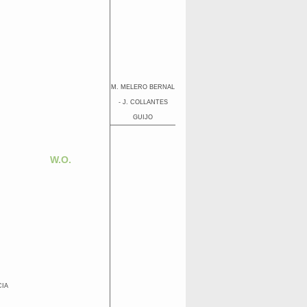
M. MELERO BERNAL
- J. COLLANTES
GUIJO
W.O.
CIA