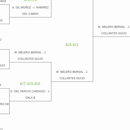
IAGA
A. GIL MUÑOZ - I. RAMIREZ
DEL CAMPO
PO
M. MELERO BERNAL - J.
COLLANTES GUIJO
O
6/4-6/1
M. MELERO BERNAL - J.
COLLANTES GUIJO
UIJO
M. MELERO BERNAL - J.
COLLANTES GUIJO
6/7-6/3-6/2
B
D. DEL PERCIO CARDOZO - J.
GALA B
ERO DE
EZ