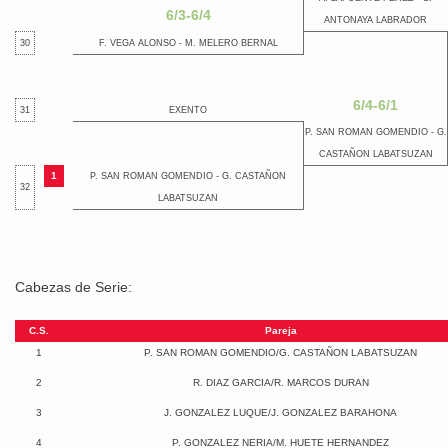
6/3-6/4
ANTONAYA LABRADOR
30
F. VEGA ALONSO - M. MELERO BERNAL
6/4-6/1
31
EXENTO
P. SAN ROMAN GOMENDIO - G.
CASTAÑON LABATSUZAN
1
P. SAN ROMAN GOMENDIO - G. CASTAÑON
32
LABATSUZAN
Cabezas de Serie:
C.S.
Pareja
1
P. SAN ROMAN GOMENDIO/G. CASTAÑON LABATSUZAN
2
R. DIAZ GARCIA/R. MARCOS DURAN
3
J. GONZALEZ LUQUE/J. GONZALEZ BARAHONA
4
P. GONZALEZ NERIA/M. HUETE HERNANDEZ