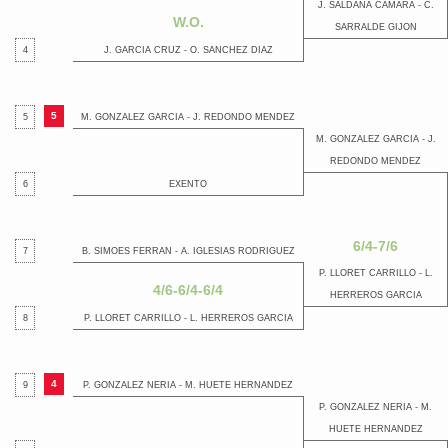
J. SALDAÑA CAMARA - C.
W.O.
SARRALDE GIJON
4
J. GARCIA CRUZ - O. SANCHEZ DIAZ
5
5
M. GONZALEZ GARCIA - J. REDONDO MENDEZ
M. GONZALEZ GARCIA - J.
REDONDO MENDEZ
6
EXENTO
6/4-7/6
7
B. SIMOES FERRAN - A. IGLESIAS RODRIGUEZ
P. LLORET CARRILLO - L.
4/6-6/4-6/4
HERREROS GARCIA
8
P. LLORET CARRILLO - L. HERREROS GARCIA
4
9
P. GONZALEZ NERIA - M. HUETE HERNANDEZ
P. GONZALEZ NERIA - M.
HUETE HERNANDEZ