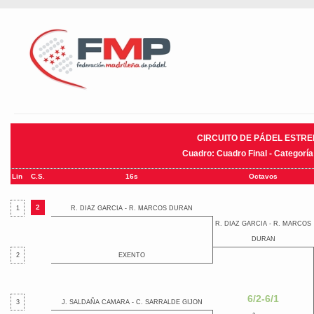
CIRCUITO DE PÁDEL ESTRE
Cuadro: Cuadro Final - Categorí
Lin
C.S.
16s
Octavos
2
1
R. DIAZ GARCIA - R. MARCOS DURAN
R. DIAZ GARCIA - R. MARCOS
DURAN
2
EXENTO
6/2-6/1
3
J. SALDAÑA CAMARA - C. SARRALDE GIJON