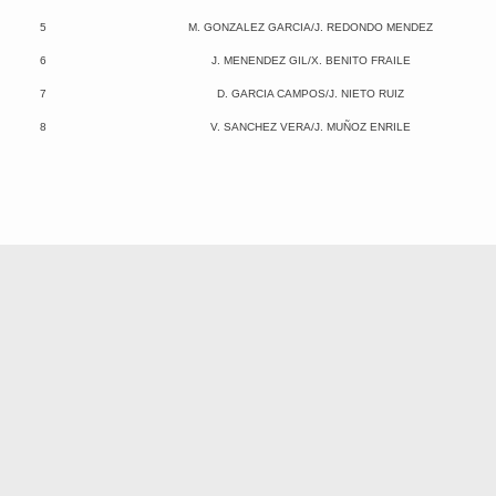
5
M. GONZALEZ GARCIA/J. REDONDO MENDEZ
6
J. MENENDEZ GIL/X. BENITO FRAILE
7
D. GARCIA CAMPOS/J. NIETO RUIZ
8
V. SANCHEZ VERA/J. MUÑOZ ENRILE