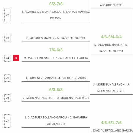
6/2-7/6
ALCAIDE JUSTEL
I. ALVAREZ DE MON REZOLA - I. SANTOS ALVAREZ
22
DE MON
4/6-6/4-6/4
23
D. ALBARES MARTIN - M. PASCUAL GARCIA
D. ALBARES MARTIN - M.
7/6-6/3
PASCUAL GARCIA
4
24
M. MAJOLERO SANCHEZ - A. GALLEGO GARCIA
25
C. GIMENEZ BABIANO - J. STERLING BARBA
J. MORENA HALBRYCH - J.
6/3-6/3
MORENA HALBRYCH
26
J. MORENA HALBRYCH - J. MORENA HALBRYCH
I. DIAZ-PUERTOLLANO GARCIA - J. GAMARRA
27
4/6-6/1-7/6
ALBALADEJO
I. DIAZ-PUERTOLLANO GARCIA