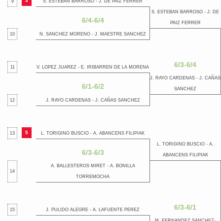
3
9
S. ESTEBAN BARROSO - J. DE PAIZ FERRER
S. ESTEBAN BARROSO - J. DE
6/4-6/4
PAIZ FERRER
10
N. SANCHEZ MORENO - J. MAESTRE SANCHEZ
6/3-6/4
11
V. LOPEZ JUAREZ - E. IRIBARREN DE LA MORENA
J. RAYO CARDENAS - J. CAÑAS
6/1-6/2
SANCHEZ
12
J. RAYO CARDENAS - J. CAÑAS SANCHEZ
5
13
L. TORIGINO BUSCIO - A. ABANCENS FILIPIAK
L. TORIGINO BUSCIO - A.
6/3-6/3
ABANCENS FILIPIAK
A. BALLESTEROS MIRET - A. BONILLA
14
TORREMOCHA
6/3-6/1
15
J. PULIDO ALEGRE - A. LAFUENTE PEREZ
M. FERNANDEZ SANCHEZ-