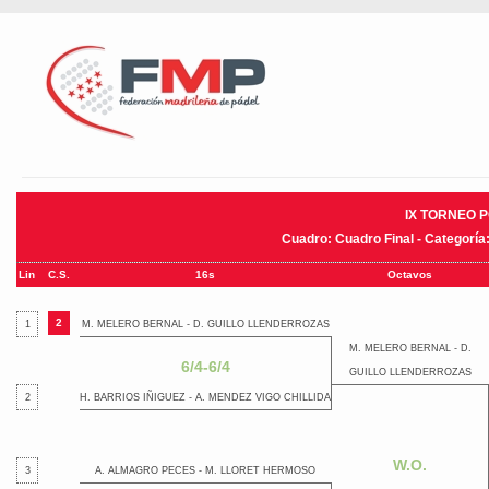
IX TORNEO 
Cuadro: Cuadro Final - Categorí
Lin
C.S.
16s
Octavos
2
1
M. MELERO BERNAL - D. GUILLO LLENDERROZAS
M. MELERO BERNAL - D.
6/4-6/4
GUILLO LLENDERROZAS
2
H. BARRIOS IÑIGUEZ - A. MENDEZ VIGO CHILLIDA
W.O.
3
A. ALMAGRO PECES - M. LLORET HERMOSO