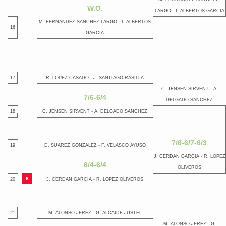
W.O.
LARGO - I. ALBERTOS GARCIA
M. FERNANDEZ SANCHEZ-LARGO - I. ALBERTOS
16
GARCIA
17
R. LOPEZ CASADO - J. SANTIAGO RASILLA
C. JENSEN SIRVENT - A.
7/6-6/4
DELGADO SANCHEZ
18
C. JENSEN SIRVENT - A. DELGADO SANCHEZ
7/6-6/7-6/3
19
D. SUAREZ GONZALEZ - F. VELASCO AYUSO
J. CERDAN GARCIA - R. LOPEZ
6/4-6/4
OLIVEROS
8
20
J. CERDAN GARCIA - R. LOPEZ OLIVEROS
21
M. ALONSO JEREZ - G. ALCAIDE JUSTEL
M. ALONSO JEREZ - G.