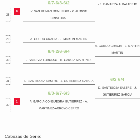
6/7-6/3-6/2
- J. GAMARRA ALBALADEJO
6
P. SAN ROMAN GOMENDIO - P. ALONSO
28
CRISTOBAL
29
A. GORDO GRACIA - J. MARTIN MARTIN
A. GORDO GRACIA - J. MARTIN
6/4-2/6-6/4
MARTIN
30
J. VALDIVIA LORUSSO - H. GARCIA MARTINEZ
6/3-6/4
31
D. SANTIGOSA SASTRE - J. GUTIERREZ GARCIA
D. SANTIGOSA SASTRE - J.
6/3-6/7-6/3
GUTIERREZ GARCIA
1
P. GARCIA-CONSUEGRA GUTIERREZ - A.
32
MARTINEZ-ARROYO CERRO
Cabezas de Serie: