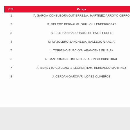
C.S.
Pareja
1
P. GARCIA-CONSUEGRA GUTIERREZ/A. MARTINEZ-ARROYO CERRO
2
M. MELERO BERNAL/D. GUILLO LLENDERROZAS
3
S. ESTEBAN BARROSO/J. DE PAIZ FERRER
4
M. MAJOLERO SANCHEZ/A. GALLEGO GARCIA
5
L. TORIGINO BUSCIO/A. ABANCENS FILIPIAK
6
P. SAN ROMAN GOMENDIO/P. ALONSO CRISTOBAL
7
A. BENEYTO-GUILLAMAS LLORENTE/M. HERNANDO MARTINEZ
8
J. CERDAN GARCIA/R. LOPEZ OLIVEROS