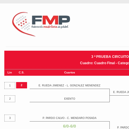
3 ª PRUEBA CIRCUIT
Cuadro: Cuadro Final - Catego
Lin
C.S.
Cuartos
2
1
E. RUEDA JIMENEZ - L. GONZALEZ MENENDEZ
E. RUEDA 
2
EXENTO
3
P. PARDO CALVO - C. MENDARO POSADA
6/0-6/0
P. PARD