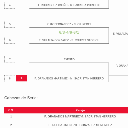
4
T. RODRIGUEZ PATIÑO - B. CABRERA PORTILLO
5
Y. UZ FERNANDEZ - N. GIL PEREZ
6/3-4/6-6/1
E. VILLALT
6
E. VILLALTA GONZALEZ - S. COURET STORICH
7
EXENTO
P. GRAN
1
8
P. GRANADOS MARTINEZ - M. SACRISTAN HERRERO
Cabezas de Serie:
C.S.
Pareja
1
P. GRANADOS MARTINEZ/M. SACRISTAN HERRERO
2
E. RUEDA JIMENEZ/L. GONZALEZ MENENDEZ