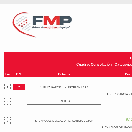
Cuadro: Consolación - Categoría
Lin
C.S.
Octavos
Cuar
2
1
J. RUIZ GARCIA - A. ESTEBAN LARA
J. RUIZ GARCIA -
2
EXENTO
W.
3
S. CANOVAS DELGADO - D. GARCIA CEZON
S. CANOVAS DELGADO