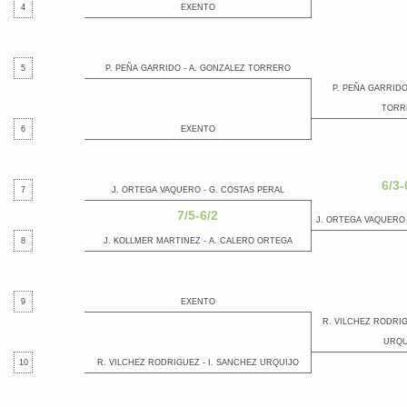
4
EXENTO
5
P. PEÑA GARRIDO - A. GONZALEZ TORRERO
P. PEÑA GARRIDO
TORR
6
EXENTO
6/3-
7
J. ORTEGA VAQUERO - G. COSTAS PERAL
7/5-6/2
J. ORTEGA VAQUERO 
8
J. KOLLMER MARTINEZ - A. CALERO ORTEGA
9
EXENTO
R. VILCHEZ RODRIG
URQU
10
R. VILCHEZ RODRIGUEZ - I. SANCHEZ URQUIJO