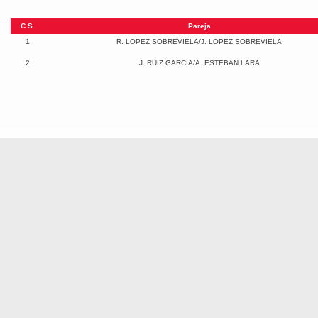
C.S.
Pareja
1
R. LOPEZ SOBREVIELA/J. LOPEZ SOBREVIELA
2
J. RUIZ GARCIA/A. ESTEBAN LARA