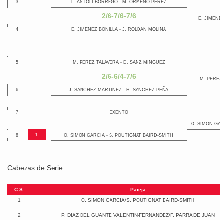
3
L. ANTOLI BORREGO - M. ORMEÑO PEREZ
2/6-7/6-7/6
E. JIMEN
4
E. JIMENEZ BONILLA - J. ROLDAN MOLINA
5
M. PEREZ TALAVERA - D. SANZ MINGUEZ
2/6-6/4-7/6
M. PERE
6
J. SANCHEZ MARTINEZ - H. SANCHEZ PEÑA
7
EXENTO
O. SIMON GA
1
8
O. SIMON GARCIA - S. POUTIGNAT BAIRD-SMITH
Cabezas de Serie:
C.S.
Pareja
1
O. SIMON GARCIA/S. POUTIGNAT BAIRD-SMITH
2
P. DIAZ DEL GUANTE VALENTIN-FERNANDEZ/F. PARRA DE JUAN