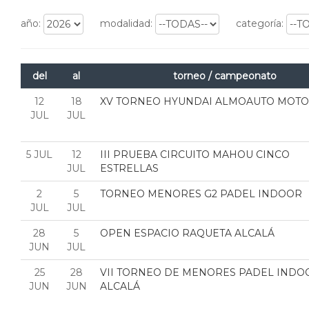
año:
modalidad:
categoría:
del
al
torneo / campeonato
12
18
XV TORNEO HYUNDAI ALMOAUTO MOT
JUL
JUL
5 JUL
12
III PRUEBA CIRCUITO MAHOU CINCO
JUL
ESTRELLAS
2
5
TORNEO MENORES G2 PADEL INDOOR
JUL
JUL
28
5
OPEN ESPACIO RAQUETA ALCALÁ
JUN
JUL
25
28
VII TORNEO DE MENORES PADEL INDO
JUN
JUN
ALCALÁ