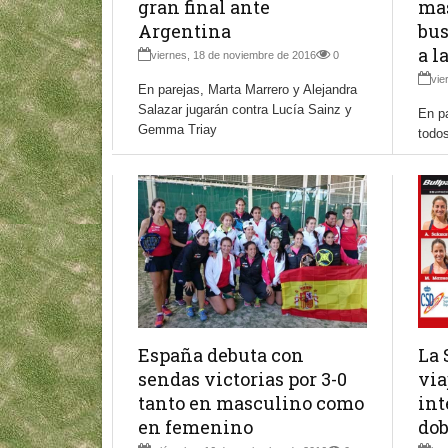
gran final ante
mas
Argentina
bus
a l
viernes, 18 de noviembre de 2016
0
vie
En parejas, Marta Marrero y Alejandra
Salazar jugarán contra Lucía Sainz y
En pa
Gemma Triay
todos
España debuta con
La 
sendas victorias por 3-0
via
tanto en masculino como
int
en femenino
dob