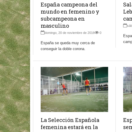
España campeona del
Sal
mundo en femenino y
Leb
subcampeona en
ca
masculino
sáb
domingo, 20 de noviembre de 2016
0
Españ
camp
España se queda muy cerca de
conseguir la doble corona.
La Selección Española
Esp
femenina estará en la
sem