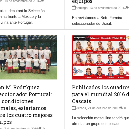
equipos¨.
es, 14 de noviembre de 2016
0
domingo, 13 de noviembre de 2016
rtes debutará la Selección
ina frente a México y la
Entrevistamos a Beto Ferreira
lina ante Portugal.
seleccionador de Brasil.
n M. Rodríguez
Publicados los cuadro
eccionador Portugal:
para el mundial 2016 
 condiciones
Cascais
males, estaríamos
viernes, 21 de octubre de 2016
0
re los cuatro mejores
La selección masculina tendrá qu
ipos¨
afrontar un grupo complicado.
es, 7 de noviembre de 2016
0