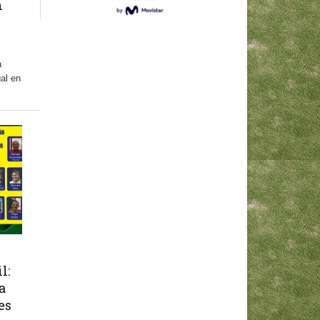
n
a
al en
l:
a
es