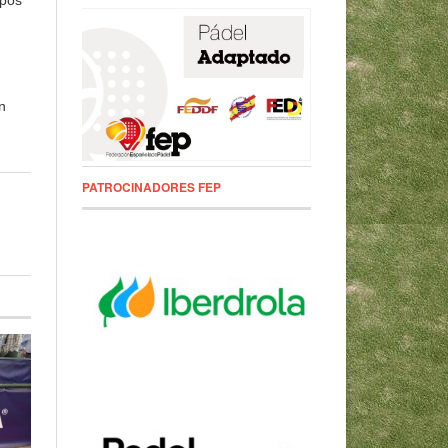
ipos
n
PATROCINADORES FEP