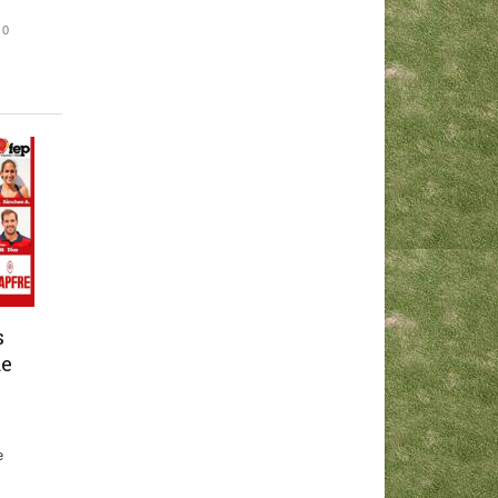
0
s
de
e