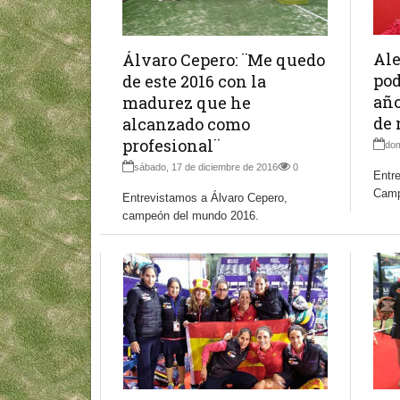
Ale
Álvaro Cepero: ¨Me quedo
pod
de este 2016 con la
año
madurez que he
de 
alcanzado como
profesional¨
dom
sábado, 17 de diciembre de 2016
0
Entre
Camp
Entrevistamos a Álvaro Cepero,
campeón del mundo 2016.