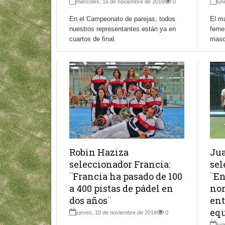
miércoles, 16 de noviembre de 2016
0
lun
En el Campeonato de parejas, todos
El ma
nuestros representantes están ya en
femen
cuartos de final.
mascu
Robin Haziza
Jua
seleccionador Francia:
sel
¨Francia ha pasado de 100
¨En
a 400 pistas de pádel en
nor
dos años¨
ent
equ
jueves, 10 de noviembre de 2016
0
lun