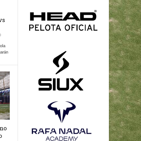
vs
0
ola
garán
omo
o