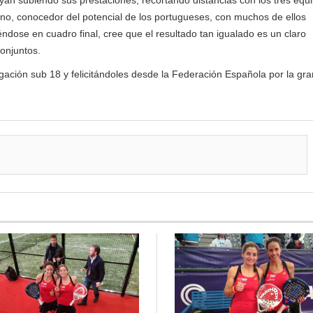
yan subiendo sus prestaciones, recortando distancias con los tres equ
lino, conocedor del potencial de los portugueses, con muchos de ellos
ndose en cuadro final, cree que el resultado tan igualado es un claro
onjuntos.
gación sub 18 y felicitándoles desde la Federación Española por la gra