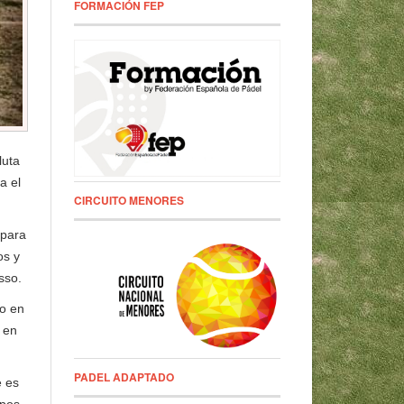
FORMACIÓN FEP
luta
a el
CIRCUITO MENORES
 para
os y
sso.
to en
s en
PADEL ADAPTADO
e es