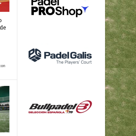
o
 de
con