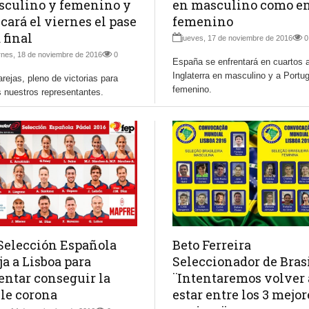
culino y femenino y
en masculino como e
cará el viernes el pase
femenino
a final
jueves, 17 de noviembre de 2016
0
rnes, 18 de noviembre de 2016
0
España se enfrentará en cuartos 
Inglaterra en masculino y a Portug
rejas, pleno de victorias para
femenino.
 nuestros representantes.
Selección Española
Beto Ferreira
ja a Lisboa para
Seleccionador de Brasi
entar conseguir la
¨Intentaremos volver 
le corona
estar entre los 3 mejor