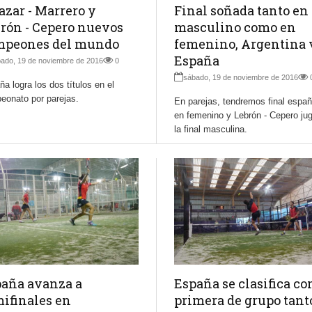
azar - Marrero y
Final soñada tanto en
rón - Cepero nuevos
masculino como en
mpeones del mundo
femenino, Argentina 
España
ado, 19 de noviembre de 2016
0
sábado, 19 de noviembre de 2016
a logra los dos títulos en el
eonato por parejas.
En parejas, tendremos final españ
en femenino y Lebrón - Cepero ju
la final masculina.
aña avanza a
España se clasifica c
ifinales en
primera de grupo tant