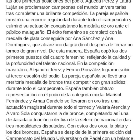
las dos primeras posiciones del podio. Águeda Pérez y Laura
Luján se proclamaron campeonas del mundo universitarias
tras completar una brillante competición. La pareja española
mostró una enorme regularidad durante todo el campeonato y
culminó su actuación conquistando la medalla de oro ante el
público malagueño. El éxito femenino se completó con la
medalla de plata conseguida por Ana Sánchez y Ana
Domínguez, que alcanzaron la gran final después de firmar un
torneo de gran nivel. De esta manera, España copó los dos
primeros puestos del cuadro femenino, reflejando la calidad y
la profundidad del talento nacional. En la competición
masculina, Alejandro Jerez y Ferrán González lograron subir
al tercer escalón del podio. La pareja española se llevó una
meritoria medalla de bronce tras competir con gran solidez
durante todo el campeonato. España también obtuvo
representación en el podio de la categoría mixta. Marisol
Fernández y Arnau Candelo se llevaron en oro tras una
actuación magistral durante todo el torneo y Valeria Atencia y
Álvaro Sola conquistaron la de bronce, completando así una
destacada actuación colectiva de la selección nacional en las
tres modalidades disputadas. Con estos dos oros, la plata y
los dos bronces, España se despide de la primera edición del
Campeonato del Mundo Universitario de Pádel con un balance