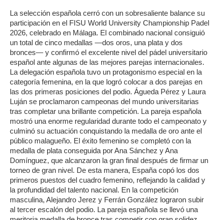
La selección española cerró con un sobresaliente balance su
participación en el FISU World University Championship Padel
2026, celebrado en Málaga. El combinado nacional consiguió
un total de cinco medallas —dos oros, una plata y dos
bronces— y confirmó el excelente nivel del pádel universitario
español ante algunas de las mejores parejas internacionales.
La delegación española tuvo un protagonismo especial en la
categoría femenina, en la que logró colocar a dos parejas en
las dos primeras posiciones del podio. Águeda Pérez y Laura
Luján se proclamaron campeonas del mundo universitarias
tras completar una brillante competición. La pareja española
mostró una enorme regularidad durante todo el campeonato y
culminó su actuación conquistando la medalla de oro ante el
público malagueño. El éxito femenino se completó con la
medalla de plata conseguida por Ana Sánchez y Ana
Domínguez, que alcanzaron la gran final después de firmar un
torneo de gran nivel. De esta manera, España copó los dos
primeros puestos del cuadro femenino, reflejando la calidad y
la profundidad del talento nacional. En la competición
masculina, Alejandro Jerez y Ferrán González lograron subir
al tercer escalón del podio. La pareja española se llevó una
meritoria medalla de bronce tras competir con gran solidez