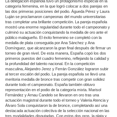
La delegación española tuvo un protagonismo especial en la
categoría femenina, en la que logró colocar a dos parejas en
las dos primeras posiciones del podio. Águeda Pérez y Laura
Luján se proclamaron campeonas del mundo universitarias
tras completar una brillante competición. La pareja española
mostró una enorme regularidad durante todo el campeonato y
culminó su actuación conquistando la medalla de oro ante el
público malagueño. El éxito femenino se completó con la
medalla de plata conseguida por Ana Sánchez y Ana
Domínguez, que alcanzaron la gran final después de firmar un
torneo de gran nivel. De esta manera, España copó los dos
primeros puestos del cuadro femenino, reflejando la calidad y
la profundidad del talento nacional. En la competición
masculina, Alejandro Jerez y Ferrán González lograron subir
al tercer escalón del podio. La pareja española se llevó una
meritoria medalla de bronce tras competir con gran solidez
durante todo el campeonato. España también obtuvo
representación en el podio de la categoría mixta. Marisol
Fernández y Arnau Candelo se llevaron en oro tras una
actuación magistral durante todo el torneo y Valeria Atencia y
Álvaro Sola conquistaron la de bronce, completando así una
destacada actuación colectiva de la selección nacional en las
tres modalidades disputadas. Con estos dos oros, la plata y