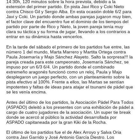
14:30h, 120 minutos sobre la hora prevista, debido a la
extensión del primer partido. En pista Javi Rico y Coki Nieto
contra Chisco Gil y Sergio Alba. En esta ocasión doble 6/2 para
Javi y Coki. Un partido donde ambas parejas jugaron muy bien,
el factor clave del encuentro fue el dominio de los tiempos del
partido por parte de Rico y Nieto, la joven pareja tenía muy
clara su táctica y su forma de jugar, llevando a los contrarios a
entrar en su dinámica hasta vencerlos.
En la tarde del sábado el primero de los partidos fue entre, las
número 1 del mundo, Marta Marrero y Martita Ortega contra
Paula Josemaría y Majo Sánchez Alayeto. Salto la sorpresa!!! la
pareja creada para este campeonato, Josemaría Sánchez, se
impuso por un 6/3 6/4. Un partido donde el combinado
extremeño aragonés funcionó como un reloj, Paula y Majo
desplegaron un juego perfecto, con un planteamiento sobre la
pista efectivo al 100%. Frente a ellos, las Martas se sentían
impotentes y faltas de ideas para atajar el tsunami de pádel que
se les venía encima.
Antes del último de los partidos, la Asociación Pádel Para Todos
(ASPADO) deleitó a los presentes con una exhibición de pádel a
cargo de cuatro jugadores de la asociación. Un super tie break
donde se acercó al público la actividad desarrollada por
ASPADO capitaneada por la gran Kiki de la Rocha.
El último de los partidos fue el de Alex Arroyo y Salva Oria
contra Javi Garrido y José Antonio García Diestro. Los