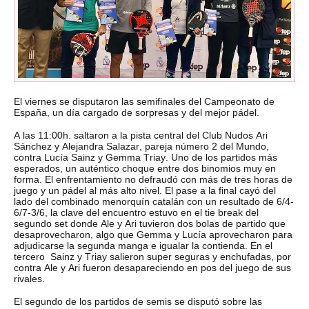
El viernes se disputaron las semifinales del Campeonato de
España, un día cargado de sorpresas y del mejor pádel.
A las 11:00h. saltaron a la pista central del Club Nudos Ari
Sánchez y Alejandra Salazar, pareja número 2 del Mundo,
contra Lucía Sainz y Gemma Triay. Uno de los partidos más
esperados, un auténtico choque entre dos binomios muy en
forma. El enfrentamiento no defraudó con más de tres horas de
juego y un pádel al más alto nivel. El pase a la final cayó del
lado del combinado menorquín catalán con un resultado de 6/4-
6/7-3/6, la clave del encuentro estuvo en el tie break del
segundo set donde Ale y Ari tuvieron dos bolas de partido que
desaprovecharon, algo que Gemma y Lucía aprovecharon para
adjudicarse la segunda manga e igualar la contienda. En el
tercero Sainz y Triay salieron super seguras y enchufadas, por
contra Ale y Ari fueron desapareciendo en pos del juego de sus
rivales.
El segundo de los partidos de semis se disputó sobre las