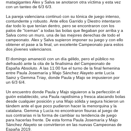
matagigantes Alex y Salva se anotaron otra víctima y esta vez
con un tanteo de 6/3 6/3.
La pareja valenciana continuó con su tónica de juego intenso,
contundente y robusto. Ante ellos Garrido y Diestro intentaron
dar todo lo que tenían dentro, pero se encontraron con los
palos de “Iceman” a todas las bolas que llegaban por arriba y a
Salva como un muro, una de las mejores derechas de todo el
campeonato. Alex y Salva supieron imponer su juego y con ello
obtener el pase a la final, un excelente Campeonato para estos
dos jóvenes valencianos.
El domingo amaneció con un día gélido, pero el público no
defraudó ante la cita de la finalísima del Campeonato de
España Absoluto. A las 11:00 fue el turno de la final femenina
entre Paula Josemaría y Majo Sánchez Alayeto ante Lucía
Sainz y Gemma Triay, donde Paula y Majo se impusieron por
un 6/3 6/4.
Un encuentro donde Paula y Majo siguieron a la perfección el
guión establecido, una Paula rapidísima y fresca atacando bolas
desde cualquier posición y una Majo sólida y segura hicieron un
tándem ante el que poco pudieron hacer la menorquina y la
catalana. Gemma y Lucía no encontraron fisuras al juego de
sus contrarias ni la forma de cambiar su tendencia de juego
para hacerlas frente. De esta forma Paula Josemaría y Majo
Sánchez Alayeto se convirtieron en las nuevas Campeonas de
España 2019.