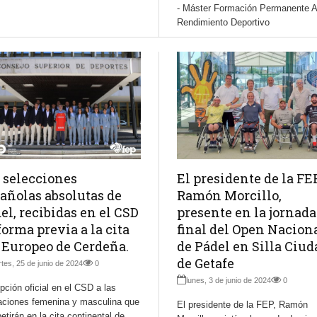
- Máster Formación Permanente A
Rendimiento Deportivo
 selecciones
El presidente de la FEP
añolas absolutas de
Ramón Morcillo,
el, recibidas en el CSD
presente en la jornada
forma previa a la cita
final del Open Nacion
 Europeo de Cerdeña.
de Pádel en Silla Ciud
de Getafe
tes, 25 de junio de 2024
0
lunes, 3 de junio de 2024
0
ción oficial en el CSD a las
aciones femenina y masculina que
El presidente de la FEP, Ramón
tirán en la cita continental de