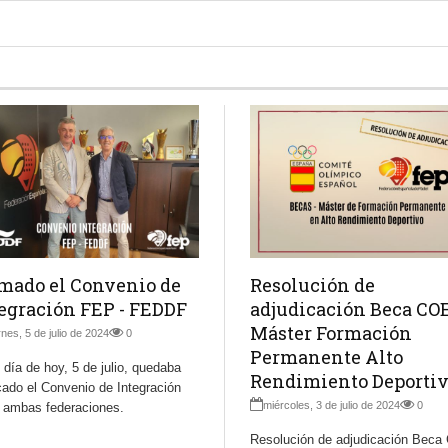
mado el Convenio de
Resolución de
egración FEP - FEDDF
adjudicación Beca COE
Máster Formación
rnes, 5 de julio de 2024
0
Permanente Alto
 día de hoy, 5 de julio, quedaba
Rendimiento Deporti
cado el Convenio de Integración
miércoles, 3 de julio de 2024
0
e ambas federaciones.
Resolución de adjudicación Bec