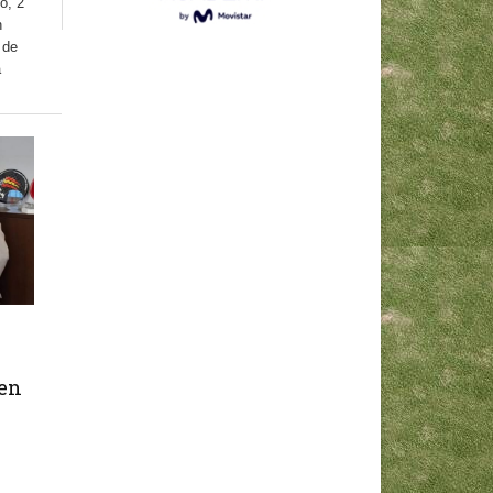
o, 2
n
 de
a
 en