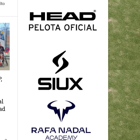
lto
,
al
ad