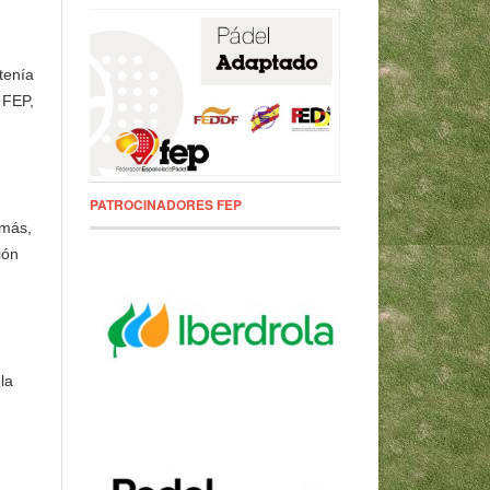
tenía
 FEP,
PATROCINADORES FEP
emás,
ión
la