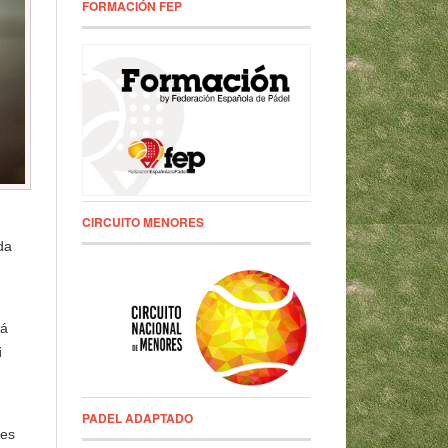
FORMACIÓN FEP
CIRCUITO MENORES
da
rá
i
PADEL ADAPTADO
tes