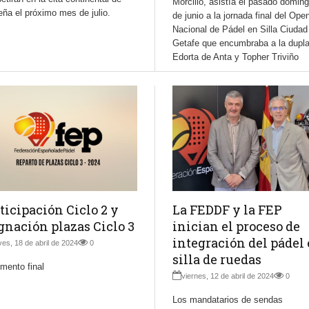
Morcillo, asistía el pasado doming
ña el próximo mes de julio.
de junio a la jornada final del Ope
Nacional de Pádel en Silla Ciudad
Getafe que encumbraba a la dupl
Edorta de Anta y Topher Triviño
ticipación Ciclo 2 y
La FEDDF y la FEP
gnación plazas Ciclo 3
inician el proceso de
integración del pádel
ves, 18 de abril de 2024
0
silla de ruedas
mento final
viernes, 12 de abril de 2024
0
Los mandatarios de sendas