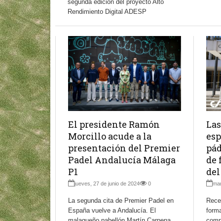
segunda edición del proyecto Alto
Rendimiento Digital ADESP
El presidente Ramón
Las
Morcillo acude a la
esp
presentación del Premier
pád
Padel Andalucía Málaga
de 
P1
del
jueves, 27 de junio de 2024
0
mar
La segunda cita de Premier Padel en
Recep
España vuelve a Andalucía. El
form
malagueño pabellón Martín Carpena
compe