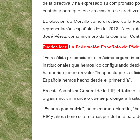
de la directiva y ha expresado su compromiso por
contribuir para que este crecimiento se produzc
La elección de Morcillo como directivo de la Fe
representación española desde 2018. A esta d
José Pérez
, como miembro de la Comisión Conti
Puedes leer:
La Federación Española de Pádel 
“Esta sólida presencia en el máximo órgano inte
institucionales que hemos ido configurando des
ha querido poner en valor “la apuesta por la ofic
Española hemos hecho desde el primer día”.
En esta Asamblea General de la FIP, el italiano
L
organismo, un mandato que se prolongará hasta
“Es una gran noticia”, ha asegurado Morcillo, “h
FIP y ahora tiene cuatro años por delante para d