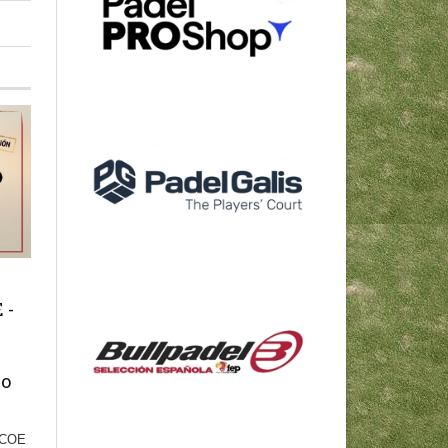
 -
vo
a COE