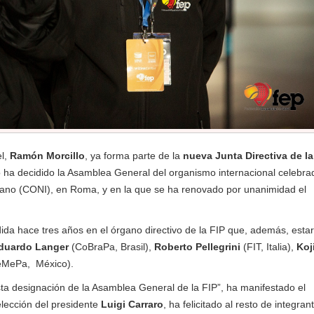
el,
Ramón Morcillo
, ya forma parte de la
nueva Junta Directiva de la
lo ha decidido la Asamblea General del organismo internacional celebra
liano (CONI), en Roma, y en la que se ha renovado por unanimidad el
dida hace tres años en el órgano directivo de la FIP que, además, esta
duardo Langer
(CoBraPa, Brasil),
Roberto Pellegrini
(FIT, Italia),
Koj
MePa, México).
a designación de la Asamblea General de la FIP”, ha manifestado el
elección del presidente
Luigi Carraro
, ha felicitado al resto de integran