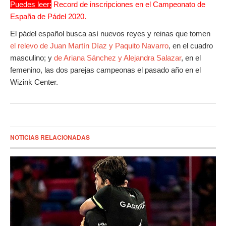
Puedes leer:
Record de inscripciones en el Campeonato de
España de Pádel 2020.
El pádel español busca así nuevos reyes y reinas que tomen
el relevo de Juan Martín Díaz y Paquito Navarro
, en el cuadro
masculino; y
de Ariana Sánchez y Alejandra Salazar
, en el
femenino, las dos parejas campeonas el pasado año en el
Wizink Center.
NOTICIAS RELACIONADAS