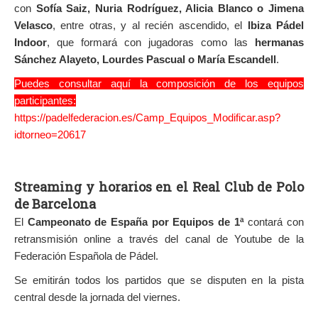
con
Sofía Saiz, Nuria Rodríguez, Alicia Blanco o Jimena
Velasco
, entre otras, y al recién ascendido, el
Ibiza Pádel
Indoor
, que formará con jugadoras como las
hermanas
Sánchez Alayeto, Lourdes Pascual o María Escandell
.
Puedes consultar aquí la composición de los equipos
participantes:
https://padelfederacion.es/Camp_Equipos_Modificar.asp?
idtorneo=20617
Streaming y horarios en el Real Club de Polo
de Barcelona
El
Campeonato de España por Equipos de 1ª
contará con
retransmisión online a través del canal de Youtube de la
Federación Española de Pádel.
Se emitirán todos los partidos que se disputen en la pista
central desde la jornada del viernes.