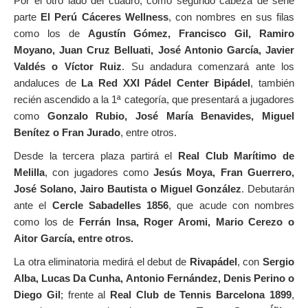
Por el otro lado del cuadro, como segundo cabeza de serie
parte
El Perú Cáceres Wellness
, con nombres en sus filas
como los de
Agustín Gómez, Francisco Gil, Ramiro
Moyano, Juan Cruz Belluati, José Antonio García, Javier
Valdés o Víctor Ruiz
. Su andadura comenzará ante los
andaluces de
La Red XXI Pádel Center Bipádel
, también
recién ascendido a la 1ª categoría, que presentará a jugadores
como
Gonzalo Rubio, José María Benavides, Miguel
Benítez o Fran Jurado
, entre otros.
Desde la tercera plaza partirá el
Real Club Marítimo de
Melilla
, con jugadores como
Jesús Moya, Fran Guerrero,
José Solano, Jairo Bautista o Miguel González
. Debutarán
ante el
Cercle Sabadelles 1856
, que acude con nombres
como los de
Ferrán Insa, Roger Aromi, Mario Cerezo o
Aitor García, entre otros.
La otra eliminatoria medirá el debut de
Rivapádel
, con
Sergio
Alba, Lucas Da Cunha, Antonio Fernández, Denis Perino o
Diego Gil
; frente al
Real Club de Tennis Barcelona 1899
,