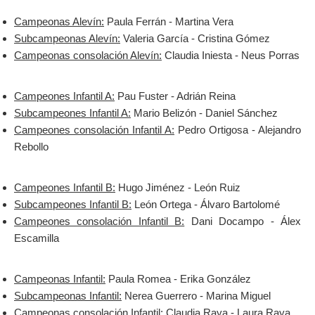
Campeonas Alevín:
Paula Ferrán - Martina Vera
Subcampeonas Alevín:
Valeria García - Cristina Gómez
Campeonas consolación Alevín:
Claudia Iniesta - Neus Porras
Campeones Infantil A:
Pau Fuster - Adrián Reina
Subcampeones Infantil A:
Mario Belizón - Daniel Sánchez
Campeones consolación Infantil A:
Pedro Ortigosa - Alejandro
Rebollo
Campeones Infantil B:
Hugo Jiménez - León Ruiz
Subcampeones Infantil B:
León Ortega - Álvaro Bartolomé
Campeones consolación Infantil B:
Dani Docampo - Álex
Escamilla
Campeonas Infantil:
Paula Romea - Erika González
Subcampeonas Infantil:
Nerea Guerrero - Marina Miguel
Campeonas consolación Infantil:
Claudia Raya - Laura Raya