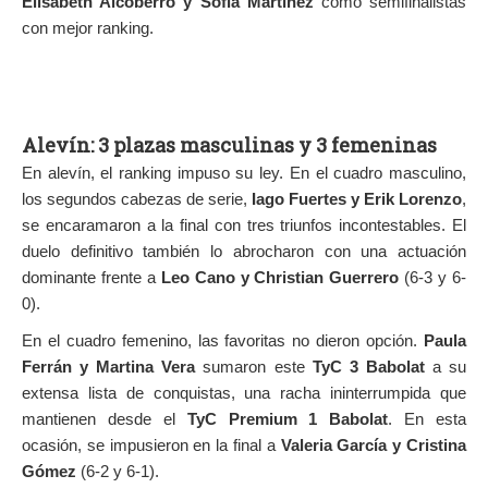
Elisabeth Alcoberro y Sofía Martínez
como semifinalistas
con mejor ranking.
Alevín: 3 plazas masculinas y 3 femeninas
En alevín, el ranking impuso su ley. En el cuadro masculino,
los segundos cabezas de serie,
Iago Fuertes y Erik Lorenzo
,
se encaramaron a la final con tres triunfos incontestables. El
duelo definitivo también lo abrocharon con una actuación
dominante frente a
Leo Cano y Christian Guerrero
(6-3 y 6-
0).
En el cuadro femenino, las favoritas no dieron opción.
Paula
Ferrán y Martina Vera
sumaron este
TyC 3 Babolat
a su
extensa lista de conquistas, una racha ininterrumpida que
mantienen desde el
TyC Premium 1 Babolat
. En esta
ocasión, se impusieron en la final a
Valeria García y Cristina
Gómez
(6-2 y 6-1).