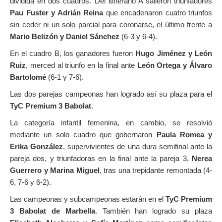
dividida en dos cuadros. Del itinerario A salieron triunfadores
Pau Fuster y Adrián Reina
que encadenaron cuatro triunfos
sin ceder ni un solo parcial para coronarse, el último frente a
Mario Belizón y Daniel Sánchez
(6-3 y 6-4).
En el cuadro B, los ganadores fueron
Hugo Jiménez y León
Ruiz
, merced al triunfo en la final ante
León Ortega y Álvaro
Bartolomé
(6-1 y 7-6).
Las dos parejas campeonas han logrado así su plaza para el
TyC Premium 3 Babolat
.
La categoría infantil femenina, en cambio, se resolvió
mediante un solo cuadro que gobernaron
Paula Romea y
Erika González
, supervivientes de una dura semifinal ante la
pareja dos, y triunfadoras en la final ante la pareja 3,
Nerea
Guerrero y Marina Miguel
, tras una trepidante remontada (4-
6, 7-6 y 6-2).
Las campeonas y subcampeonas estarán en el
TyC Premium
3 Babolat de Marbella
. También han logrado su plaza