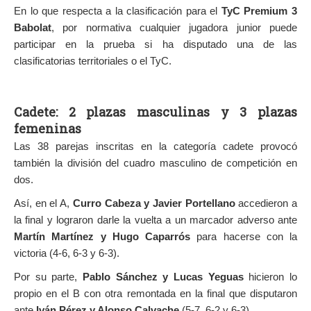
En lo que respecta a la clasificación para el
TyC Premium 3
Babolat
, por normativa cualquier jugadora junior puede
participar en la prueba si ha disputado una de las
clasificatorias territoriales o el TyC.
Cadete: 2 plazas masculinas y 3 plazas
femeninas
Las 38 parejas inscritas en la categoría cadete provocó
también la división del cuadro masculino de competición en
dos.
Así, en el A,
Curro Cabeza y Javier Portellano
accedieron a
la final y lograron darle la vuelta a un marcador adverso ante
Martín Martínez y Hugo Caparrós
para hacerse con la
victoria (4-6, 6-3 y 6-3).
Por su parte,
Pablo Sánchez y Lucas Yeguas
hicieron lo
propio en el B con otra remontada en la final que disputaron
ante
Iván Pérez y Alonso Calvache
(5-7, 6-2 y 6-3).