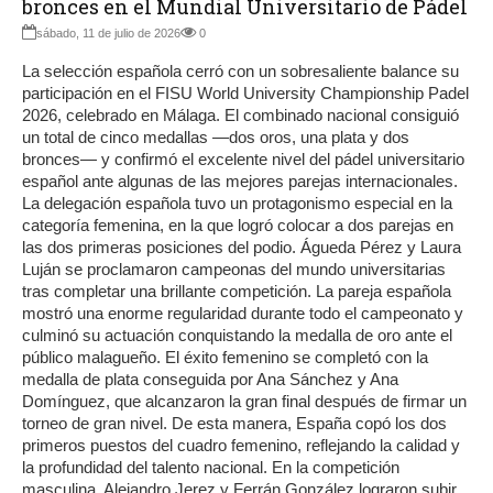
bronces en el Mundial Universitario de Pádel
sábado, 11 de julio de 2026
0
La selección española cerró con un sobresaliente balance su
participación en el FISU World University Championship Padel
2026, celebrado en Málaga. El combinado nacional consiguió
un total de cinco medallas —dos oros, una plata y dos
bronces— y confirmó el excelente nivel del pádel universitario
español ante algunas de las mejores parejas internacionales.
La delegación española tuvo un protagonismo especial en la
categoría femenina, en la que logró colocar a dos parejas en
las dos primeras posiciones del podio. Águeda Pérez y Laura
Luján se proclamaron campeonas del mundo universitarias
tras completar una brillante competición. La pareja española
mostró una enorme regularidad durante todo el campeonato y
culminó su actuación conquistando la medalla de oro ante el
público malagueño. El éxito femenino se completó con la
medalla de plata conseguida por Ana Sánchez y Ana
Domínguez, que alcanzaron la gran final después de firmar un
torneo de gran nivel. De esta manera, España copó los dos
primeros puestos del cuadro femenino, reflejando la calidad y
la profundidad del talento nacional. En la competición
masculina, Alejandro Jerez y Ferrán González lograron subir