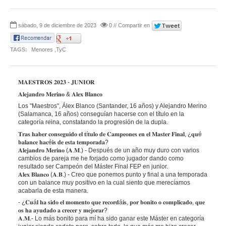
sábado, 9 de diciembre de 2023
0 // Compartir en
TAGS:
Menores ,TyC
𝐌𝐀𝐄𝐒𝐓𝐑𝐎𝐒 𝟐𝟎𝟐𝟑 - 𝐉𝐔𝐍𝐈𝐎𝐑
𝐀𝐥𝐞𝐣𝐚𝐧𝐝𝐫𝐨 𝐌𝐞𝐫𝐢𝐧𝐨 & 𝐀𝐥𝐞𝐱 𝐁𝐥𝐚𝐧𝐜𝐨
Los "Maestros", Álex Blanco (Santander, 16 años) y Alejandro Merino
(Salamanca, 16 años) conseguían hacerse con el título en la
categoría reina, constatando la progresión de la dupla.
𝐓𝐫𝐚𝐬 𝐡𝐚𝐛𝐞𝐫 𝐜𝐨𝐧𝐬𝐞𝐠𝐮𝐢𝐝𝐨 𝐞𝐥 𝐭í𝐭𝐮𝐥𝐨 𝐝𝐞 𝐂𝐚𝐦𝐩𝐞𝐨𝐧𝐞𝐬 𝐞𝐧 𝐞𝐥 𝐌𝐚𝐬𝐭𝐞𝐫 𝐅𝐢𝐧𝐚𝐥, ¿𝐪𝐮é
𝐛𝐚𝐥𝐚𝐧𝐜𝐞 𝐡𝐚𝐜é𝐢𝐬 𝐝𝐞 𝐞𝐬𝐭𝐚 𝐭𝐞𝐦𝐩𝐨𝐫𝐚𝐝𝐚?
𝐀𝐥𝐞𝐣𝐚𝐧𝐝𝐫𝐨 𝐌𝐞𝐫𝐢𝐧𝐨 (𝐀.𝐌.) - Después de un año muy duro con varios
cambios de pareja me he forjado como jugador dando como
resultado ser Campeón del Máster Final FEP en junior.
𝐀𝐥𝐞𝐱 𝐁𝐥𝐚𝐧𝐜𝐨 (𝐀.𝐁.) - Creo que ponemos punto y final a una temporada
con un balance muy positivo en la cual siento que merecíamos
acabarla de esta manera.
- ¿𝐂𝐮á𝐥 𝐡𝐚 𝐬𝐢𝐝𝐨 𝐞𝐥 𝐦𝐨𝐦𝐞𝐧𝐭𝐨 𝐪𝐮𝐞 𝐫𝐞𝐜𝐨𝐫𝐝á𝐢𝐬, 𝐩𝐨𝐫 𝐛𝐨𝐧𝐢𝐭𝐨 𝐨 𝐜𝐨𝐦𝐩𝐥𝐢𝐜𝐚𝐝𝐨, 𝐪𝐮𝐞
𝐨𝐬 𝐡𝐚 𝐚𝐲𝐮𝐝𝐚𝐝𝐨 𝐚 𝐜𝐫𝐞𝐜𝐞𝐫 𝐲 𝐦𝐞𝐣𝐨𝐫𝐚𝐫?
𝐀.𝐌.- Lo más bonito para mí ha sido ganar este Máster en categoría