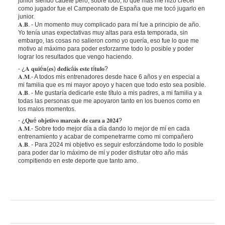
junior siendo cadete pero, sobre todo, lo que más me hizo crecer
como jugador fue el Campeonato de España que me tocó jugarlo en
junior.
𝐀.𝐁. - Un momento muy complicado para mí fue a principio de año.
Yo tenía unas expectativas muy altas para esta temporada, sin
embargo, las cosas no salieron como yo quería, eso fue lo que me
motivo al máximo para poder esforzarme todo lo posible y poder
lograr los resultados que vengo haciendo.
- ¿𝐀 𝐪𝐮𝐢é𝐧(𝐞𝐬) 𝐝𝐞𝐝𝐢𝐜á𝐢𝐬 𝐞𝐬𝐭𝐞 𝐭í𝐭𝐮𝐥𝐨?
𝐀.𝐌.- A todos mis entrenadores desde hace 6 años y en especial a
mi familia que es mi mayor apoyo y hacen que todo esto sea posible.
𝐀.𝐁. - Me gustaría dedicarle este título a mis padres, a mi familia y a
todas las personas que me apoyaron tanto en los buenos como en
los malos momentos.
- ¿𝐐𝐮é 𝐨𝐛𝐣𝐞𝐭𝐢𝐯𝐨 𝐦𝐚𝐫𝐜𝐚𝐢𝐬 𝐝𝐞 𝐜𝐚𝐫𝐚 𝐚 𝟐𝟎𝟐𝟒?
𝐀.𝐌.- Sobre todo mejor día a día dando lo mejor de mí en cada
entrenamiento y acabar de compenetrarme como mi compañero
𝐀.𝐁. - Para 2024 mi objetivo es seguir esforzándome todo lo posible
para poder dar lo máximo de mí y poder disfrutar otro año más
compitiendo en este deporte que tanto amo.