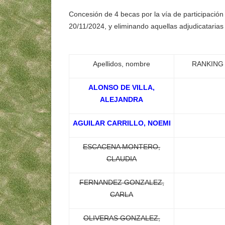
Concesión de 4 becas por la vía de participación 
20/11/2024, y eliminando aquellas adjudicataria
Apellidos, nombre
RANKING 
ALONSO DE VILLA,
ALEJANDRA
AGUILAR CARRILLO, NOEMI
ESCACENA MONTERO,
CLAUDIA
FERNANDEZ GONZALEZ,
CARLA
OLIVERAS GONZALEZ,