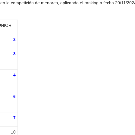
 en la competición de menores, aplicando el ranking a fecha 20/11/202
UNIOR
2
3
4
6
7
10