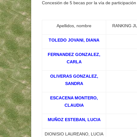
Concesión de 5 becas por la vía de participación
Apellidos, nombre
RANKING J
TOLEDO JOVANI, DIANA
FERNANDEZ GONZALEZ,
CARLA
OLIVERAS GONZALEZ,
SANDRA
ESCACENA MONTERO,
CLAUDIA
MUÑOZ ESTEBAN, LUCIA
DIONISIO LAUREANO, LUCIA