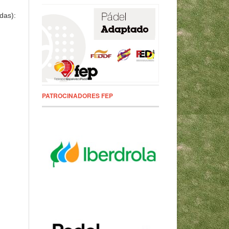
das):
PATROCINADORES FEP