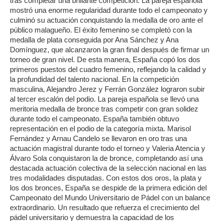
tras completar una brillante competición. La pareja española
mostró una enorme regularidad durante todo el campeonato y
culminó su actuación conquistando la medalla de oro ante el
público malagueño. El éxito femenino se completó con la
medalla de plata conseguida por Ana Sánchez y Ana
Domínguez, que alcanzaron la gran final después de firmar un
torneo de gran nivel. De esta manera, España copó los dos
primeros puestos del cuadro femenino, reflejando la calidad y
la profundidad del talento nacional. En la competición
masculina, Alejandro Jerez y Ferrán González lograron subir
al tercer escalón del podio. La pareja española se llevó una
meritoria medalla de bronce tras competir con gran solidez
durante todo el campeonato. España también obtuvo
representación en el podio de la categoría mixta. Marisol
Fernández y Arnau Candelo se llevaron en oro tras una
actuación magistral durante todo el torneo y Valeria Atencia y
Álvaro Sola conquistaron la de bronce, completando así una
destacada actuación colectiva de la selección nacional en las
tres modalidades disputadas. Con estos dos oros, la plata y
los dos bronces, España se despide de la primera edición del
Campeonato del Mundo Universitario de Pádel con un balance
extraordinario. Un resultado que refuerza el crecimiento del
pádel universitario y demuestra la capacidad de los