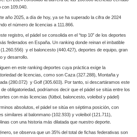
o con 109.040.
te año 2025, a día de hoy, ya se ha superado la cifra de 2024
ndo el número de licencias a 111.866.
ste registro, el pádel se consolida en el “top 10” de los deportes
ás federados en España. Un ranking donde reinan el imbatible
l (1.260.556) y el baloncesto (440.427), deportes de equipo, gran
o y desarrollo.
iguen en este ranking deportes cuya práctica exige la
atoriedad de licencias, como son Caza (327.288), Montaña y
ada (280.072) y Golf (305.603). Por tanto, si descartáramos este
r de obligatoriedad, podríamos decir que el pádel se sitúa entre los
ortes con más licencias (fútbol, baloncesto, voleibol y pádel)
rminos absolutos, el pádel se sitúa en séptima posición, con
es similares al balonmano (102.933) y voleibol (121.711),
plinas con una historia más dilatada que nuestro deporte.
énero, se observa que un 35% del total de fichas federativas son