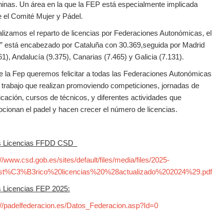
inas. Un área en la que la FEP está especialmente implicada
 el Comité Mujer y Pádel.
alizamos el reparto de licencias por Federaciones Autonómicas, el
5” está encabezado por Cataluña con 30.369,seguida por Madrid
61), Andalucía (9.375), Canarias (7.465) y Galicia (7.131).
 la Fep queremos felicitar a todas las Federaciones Autonómicas
l trabajo que realizan promoviendo competiciones, jornadas de
ficación, cursos de técnicos, y diferentes actividades que
cionan el padel y hacen crecer el número de licencias.
s Licencias FFDD CSD
://www.csd.gob.es/sites/default/files/media/files/2025-
ist%C3%B3rico%20licencias%20%28actualizado%202024%29.pdf
 Licencias FEP 2025:
://padelfederacion.es/Datos_Federacion.asp?Id=0