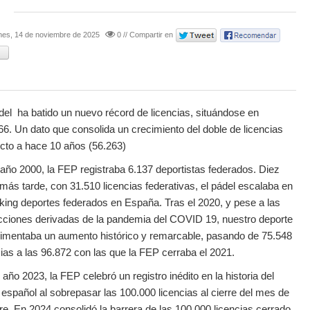
nes, 14 de noviembre de 2025
0 // Compartir en
del ha batido un nuevo récord de licencias, situándose en
66. Un dato que consolida un crecimiento del doble de licencias
cto a hace 10 años (56.263)
 año 2000, la FEP registraba 6.137 deportistas federados. Diez
más tarde, con 31.510 licencias federativas, el pádel escalaba en
nking deportes federados en España. Tras el 2020, y pese a las
icciones derivadas de la pandemia del COVID 19, nuestro deporte
imentaba un aumento histórico y remarcable, pasando de 75.548
cias a las 96.872 con las que la FEP cerraba el 2021.
 año 2023, la FEP celebró un registro inédito en la historia del
 español al sobrepasar las 100.000 licencias al cierre del mes de
re. En 2024 consolidó la barrera de las 100.000 licencias cerrado