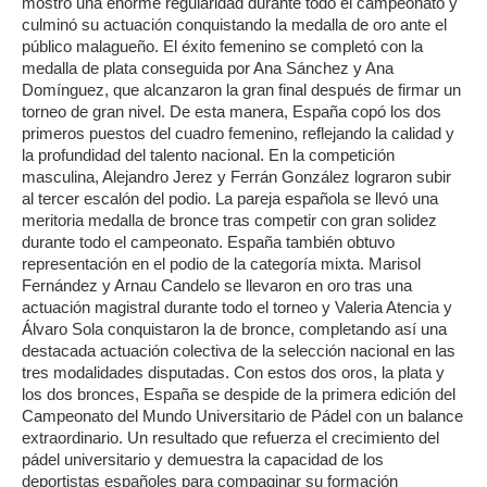
mostró una enorme regularidad durante todo el campeonato y
culminó su actuación conquistando la medalla de oro ante el
público malagueño. El éxito femenino se completó con la
medalla de plata conseguida por Ana Sánchez y Ana
Domínguez, que alcanzaron la gran final después de firmar un
torneo de gran nivel. De esta manera, España copó los dos
primeros puestos del cuadro femenino, reflejando la calidad y
la profundidad del talento nacional. En la competición
masculina, Alejandro Jerez y Ferrán González lograron subir
al tercer escalón del podio. La pareja española se llevó una
meritoria medalla de bronce tras competir con gran solidez
durante todo el campeonato. España también obtuvo
representación en el podio de la categoría mixta. Marisol
Fernández y Arnau Candelo se llevaron en oro tras una
actuación magistral durante todo el torneo y Valeria Atencia y
Álvaro Sola conquistaron la de bronce, completando así una
destacada actuación colectiva de la selección nacional en las
tres modalidades disputadas. Con estos dos oros, la plata y
los dos bronces, España se despide de la primera edición del
Campeonato del Mundo Universitario de Pádel con un balance
extraordinario. Un resultado que refuerza el crecimiento del
pádel universitario y demuestra la capacidad de los
deportistas españoles para compaginar su formación